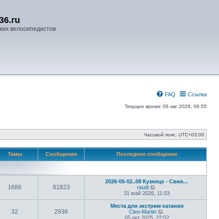
36.ru
ких велосипедистов
FAQ
Ссылки
Текущее время: 06 авг 2026, 06:55
Часовой пояс:
UTC+03:00
Темы
Сообщения
Последнее сообщение
2026-05-02..08 Кузнецк - Свия…
1686
81823
П
raudi
е
31 май 2026, 11:03
р
е
Места для экстрим катания
й
32
2936
П
Cleo-Martin
т
е
05 окт 2025, 22:52