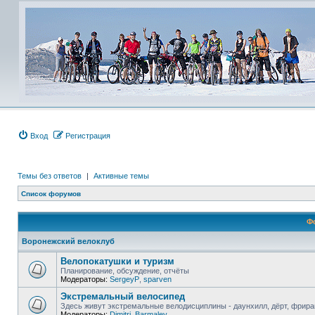
Вход
Регистрация
Темы без ответов
|
Активные темы
Список форумов
Ф
Воронежский велоклуб
Велопокатушки и туризм
Планирование, обсуждение, отчёты
Модераторы:
SergeyP
,
sparven
Экстремальный велосипед
Здесь живут экстремальные велодисциплины - даунхилл, дёрт, фрира
Модераторы:
Dimitri
,
Barmaley