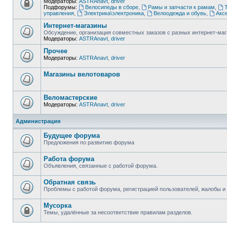
Модераторы:
ASTRAnavt
,
driver
Подфорумы:
Велосипеды в сборе
,
Рамы и запчасти к рамам
,
управления
,
Электрика\электроника
,
Велоодежда и обувь
,
Акс
Интернет-магазины
Обсуждение, организация совместных заказов с разных интернет-ма
Модераторы:
ASTRAnavt
,
driver
Прочее
Модераторы:
ASTRAnavt
,
driver
Магазины велотоваров
Веломастерские
Модераторы:
ASTRAnavt
,
driver
Администрация
Будущее форума
Предложения по развитию форума
Работа форума
Объявления, связанные с работой форума.
Обратная связь
Проблемы с работой форума, регистрацией пользователей, жалобы и
Мусорка
Темы, удалённые за несоответствие правилам разделов.