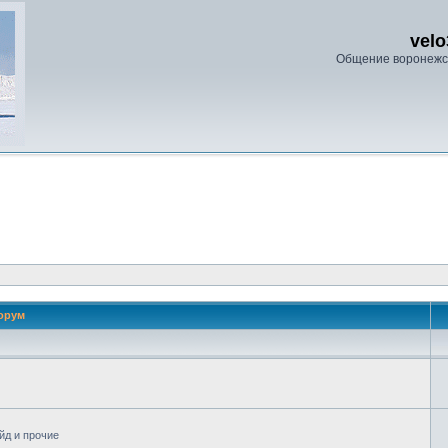
velo
Общение воронежс
орум
йд и прочие