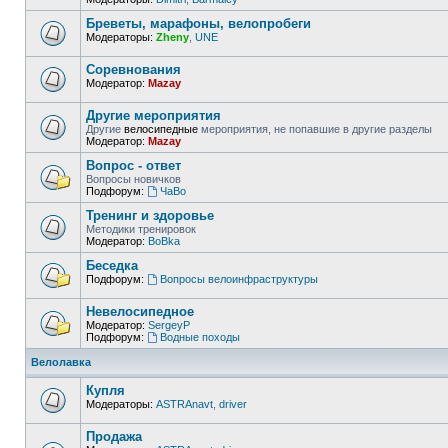
Бреветы, марафоны, велопробеги
Модераторы:
Zheny
,
UNE
Соревнования
Модератор:
Mazay
Другие мероприятия
Другие
велосипедные
мероприятия, не попавшие в другие разделы
Модератор:
Mazay
Вопрос - ответ
Вопросы новичков
Подфорум:
ЧаВо
Тренинг и здоровье
Методики тренировок
Модератор:
BoBka
Беседка
Подфорум:
Вопросы велоинфраструктуры
Невелосипедное
Модератор:
SergeyP
Подфорум:
Водные походы
Велолавка
Купля
Модераторы:
ASTRAnavt
,
driver
Продажа