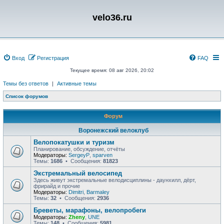
velo36.ru
Вход
Регистрация
FAQ
Текущее время: 08 авг 2026, 20:02
Темы без ответов
|
Активные темы
Список форумов
Форум
Воронежский велоклуб
Велопокатушки и туризм
Планирование, обсуждение, отчёты
Модераторы:
SergeyP
,
sparven
Темы:
1686
• Сообщения:
81823
Экстремальный велосипед
Здесь живут экстремальные велодисциплины - даунхилл, дёрт,
фрирайд и прочие
Модераторы:
Dimitri
,
Barmaley
Темы:
32
• Сообщения:
2936
Бреветы, марафоны, велопробеги
Модераторы:
Zheny
,
UNE
Темы:
148
• Сообщения:
5981