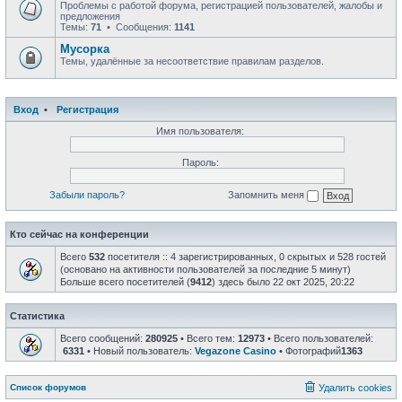
Проблемы с работой форума, регистрацией пользователей, жалобы и
предложения
Темы:
71
• Сообщения:
1141
Мусорка
Темы, удалённые за несоответствие правилам разделов.
Вход
•
Регистрация
Имя пользователя:
Пароль:
Забыли пароль?
Запомнить меня
Кто сейчас на конференции
Всего
532
посетителя :: 4 зарегистрированных, 0 скрытых и 528 гостей
(основано на активности пользователей за последние 5 минут)
Больше всего посетителей (
9412
) здесь было 22 окт 2025, 20:22
Статистика
Всего сообщений:
280925
• Всего тем:
12973
• Всего пользователей:
6331
• Новый пользователь:
Vegazone Casino
• Фотографий
1363
Список форумов
Удалить cookies