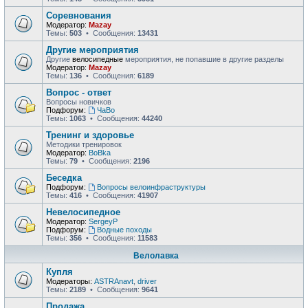
Соревнования
Модератор:
Mazay
Темы:
503
• Сообщения:
13431
Другие мероприятия
Другие
велосипедные
мероприятия, не попавшие в другие разделы
Модератор:
Mazay
Темы:
136
• Сообщения:
6189
Вопрос - ответ
Вопросы новичков
Подфорум:
ЧаВо
Темы:
1063
• Сообщения:
44240
Тренинг и здоровье
Методики тренировок
Модератор:
BoBka
Темы:
79
• Сообщения:
2196
Беседка
Подфорум:
Вопросы велоинфраструктуры
Темы:
416
• Сообщения:
41907
Невелосипедное
Модератор:
SergeyP
Подфорум:
Водные походы
Темы:
356
• Сообщения:
11583
Велолавка
Купля
Модераторы:
ASTRAnavt
,
driver
Темы:
2189
• Сообщения:
9641
Продажа