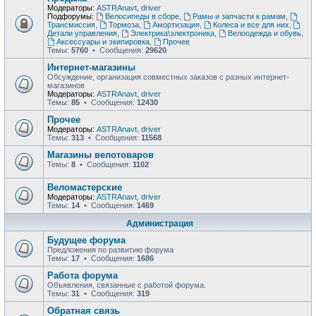
Модераторы:
ASTRAnavt
,
driver
Подфорумы:
Велосипеды в сборе
,
Рамы и запчасти к рамам
,
Трансмиссия
,
Тормоза
,
Амортизация
,
Колеса и все для них
,
Детали управления
,
Электрика\электроника
,
Велоодежда и обувь
,
Аксессуары и экипировка
,
Прочее
Темы:
5760
• Сообщения:
29620
Интернет-магазины
Обсуждение, организация совместных заказов с разных интернет-
магазинов
Модераторы:
ASTRAnavt
,
driver
Темы:
85
• Сообщения:
12430
Прочее
Модераторы:
ASTRAnavt
,
driver
Темы:
313
• Сообщения:
11568
Магазины велотоваров
Темы:
8
• Сообщения:
1102
Веломастерские
Модераторы:
ASTRAnavt
,
driver
Темы:
14
• Сообщения:
1469
Администрация
Будущее форума
Предложения по развитию форума
Темы:
17
• Сообщения:
1686
Работа форума
Объявления, связанные с работой форума.
Темы:
31
• Сообщения:
319
Обратная связь