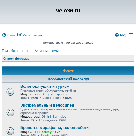
velo36.ru
Вход
Регистрация
FAQ
Текущее время: 09 авг 2026, 16:05
Темы без ответов
|
Активные темы
Список форумов
Форум
Воронежский велоклуб
Велопокатушки и туризм
Планирование, обсуждение, отчёты
Модераторы:
SergeyP
,
sparven
Темы:
1686
• Сообщения:
81823
Экстремальный велосипед
Здесь живут экстремальные велодисциплины - даунхилл, дёрт,
фрирайд и прочие
Модераторы:
Dimitri
,
Barmaley
Темы:
32
• Сообщения:
2936
Бреветы, марафоны, велопробеги
Модераторы:
Zheny
,
UNE
Темы:
148
• Сообщения:
5981