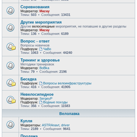
Соревнования
Модератор:
Mazay
Темы:
503
• Сообщения:
13431
Другие мероприятия
Другие
велосипедные
мероприятия, не попавшие в другие разделы
Модератор:
Mazay
Темы:
136
• Сообщения:
6189
Вопрос - ответ
Вопросы новичков
Подфорум:
ЧаВо
Темы:
1063
• Сообщения:
44240
Тренинг и здоровье
Методики тренировок
Модератор:
BoBka
Темы:
79
• Сообщения:
2196
Беседка
Подфорум:
Вопросы велоинфраструктуры
Темы:
416
• Сообщения:
41905
Невелосипедное
Модератор:
SergeyP
Подфорум:
Водные походы
Темы:
356
• Сообщения:
11583
Велолавка
Купля
Модераторы:
ASTRAnavt
,
driver
Темы:
2189
• Сообщения:
9641
Продажа