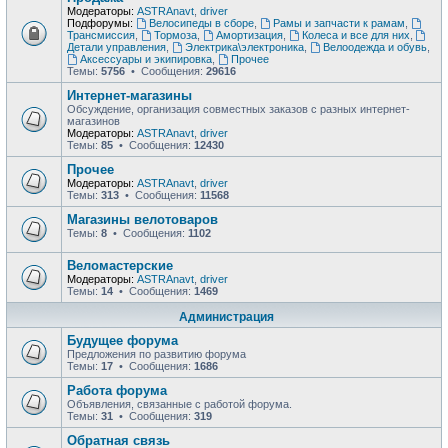
Модераторы:
ASTRAnavt
,
driver
Подфорумы:
Велосипеды в сборе
,
Рамы и запчасти к рамам
,
Трансмиссия
,
Тормоза
,
Амортизация
,
Колеса и все для них
,
Детали управления
,
Электрика\электроника
,
Велоодежда и обувь
,
Аксессуары и экипировка
,
Прочее
Темы:
5756
• Сообщения:
29616
Интернет-магазины
Обсуждение, организация совместных заказов с разных интернет-
магазинов
Модераторы:
ASTRAnavt
,
driver
Темы:
85
• Сообщения:
12430
Прочее
Модераторы:
ASTRAnavt
,
driver
Темы:
313
• Сообщения:
11568
Магазины велотоваров
Темы:
8
• Сообщения:
1102
Веломастерские
Модераторы:
ASTRAnavt
,
driver
Темы:
14
• Сообщения:
1469
Администрация
Будущее форума
Предложения по развитию форума
Темы:
17
• Сообщения:
1686
Работа форума
Объявления, связанные с работой форума.
Темы:
31
• Сообщения:
319
Обратная связь