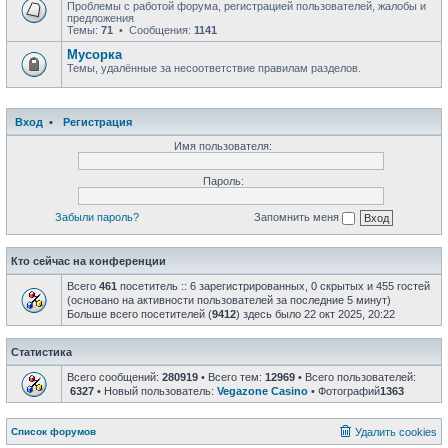
Проблемы с работой форума, регистрацией пользователей, жалобы и
предложения
Темы:
71
• Сообщения:
1141
Мусорка
Темы, удалённые за несоответствие правилам разделов.
Вход
•
Регистрация
Имя пользователя:
Пароль:
Забыли пароль?
Запомнить меня
Кто сейчас на конференции
Всего
461
посетитель :: 6 зарегистрированных, 0 скрытых и 455 гостей
(основано на активности пользователей за последние 5 минут)
Больше всего посетителей (
9412
) здесь было 22 окт 2025, 20:22
Статистика
Всего сообщений:
280919
• Всего тем:
12969
• Всего пользователей:
6327
• Новый пользователь:
Vegazone Casino
• Фотографий
1363
Список форумов
Удалить cookies