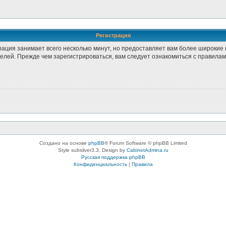
Регистрация
рация занимает всего несколько минут, но предоставляет вам более широки
лей. Прежде чем зарегистрироваться, вам следует ознакомиться с правилам
Создано на основе
phpBB
® Forum Software © phpBB Limited
Style subsilver3.3. Design by
CabinetAdmina.ru
Русская поддержка phpBB
Конфиденциальность
|
Правила