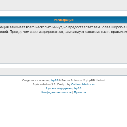
Регистрация
рация занимает всего несколько минут, но предоставляет вам более широки
лей. Прежде чем зарегистрироваться, вам следует ознакомиться с правилам
Создано на основе
phpBB
® Forum Software © phpBB Limited
Style subsilver3.3. Design by
CabinetAdmina.ru
Русская поддержка phpBB
Конфиденциальность
|
Правила