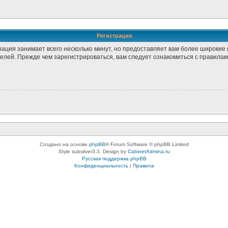
Регистрация
рация занимает всего несколько минут, но предоставляет вам более широки
лей. Прежде чем зарегистрироваться, вам следует ознакомиться с правилам
Создано на основе
phpBB
® Forum Software © phpBB Limited
Style subsilver3.3. Design by
CabinetAdmina.ru
Русская поддержка phpBB
Конфиденциальность
|
Правила