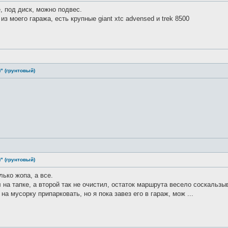
, под диск, можно подвес.
з моего гаража, есть крупные giant xtc advensed и trek 8500
" (грунтовый)
" (грунтовый)
лько жопа, а все.
л на тапке, а второй так не очистил, остаток маршрута весело соскальз
а мусорку припарковать, но я пока завез его в гараж, мож ...