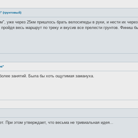
" (грунтовый)
", уже через 25км пришлось брать велосипеды в руки, и нести их через 
 пройдя весь маршрут по треку и вкусив все прелести грунтов. Финиш бы
ов"
 более занятий. Была бы хоть ощутимая замануха.
дет. При этом утверждает, что весьма не тривиальная идея...