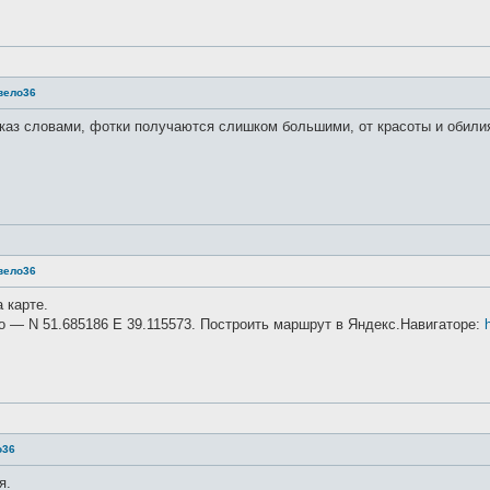
 вело36
аз словами, фотки получаются слишком большими, от красоты и обилия к
 вело36
 карте.
то — N 51.685186 E 39.115573. Построить маршрут в Яндекс.Навигаторе:
о36
я.