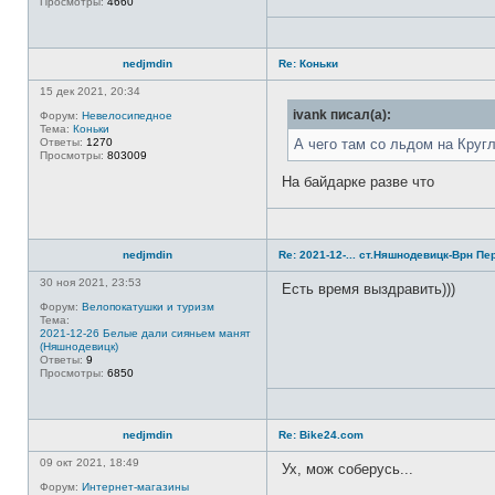
Просмотры:
4660
nedjmdin
Re: Коньки
15 дек 2021, 20:34
ivank писал(а):
Форум:
Невелосипедное
Тема:
Коньки
Ответы:
1270
А чего там со льдом на Круг
Просмотры:
803009
На байдарке разве что
nedjmdin
Re: 2021-12-... ст.Няшнодевицк-Врн Пе
30 ноя 2021, 23:53
Есть время выздравить)))
Форум:
Велопокатушки и туризм
Тема:
2021-12-26 Белые дали сияньем манят
(Няшнодевицк)
Ответы:
9
Просмотры:
6850
nedjmdin
Re: Bike24.com
09 окт 2021, 18:49
Ух, мож соберусь...
Форум:
Интернет-магазины