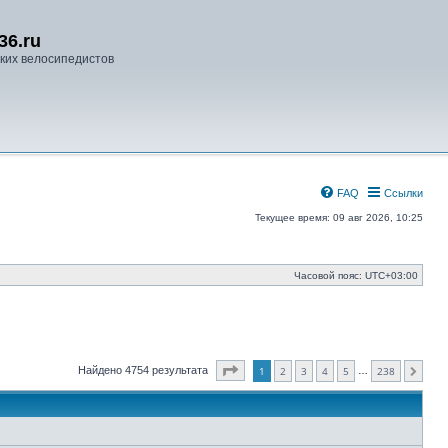
36.ru
ких велосипедистов
FAQ
Ссылки
Текущее время: 09 авг 2026, 10:25
Часовой пояс:
UTC+03:00
Страница
1
из
238
Найдено 4754 результата
1
2
3
4
5
238
…
След.