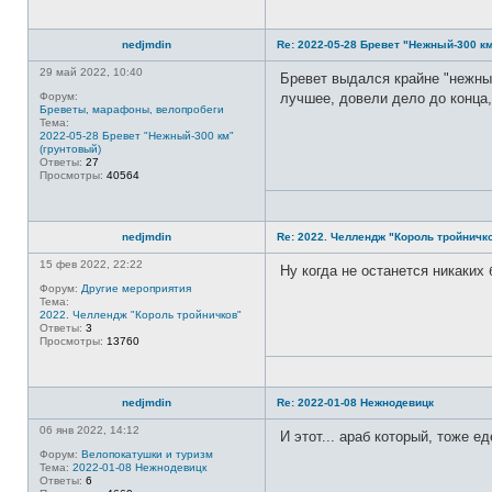
nedjmdin
Re: 2022-05-28 Бревет "Нежный-300 км
29 май 2022, 10:40
Бревет выдался крайне "нежным
Форум:
лучшее, довели дело до конца,
Бреветы, марафоны, велопробеги
Тема:
2022-05-28 Бревет "Нежный-300 км"
(грунтовый)
Ответы:
27
Просмотры:
40564
nedjmdin
Re: 2022. Челлендж "Король тройничк
15 фев 2022, 22:22
Ну когда не останется никаких
Форум:
Другие мероприятия
Тема:
2022. Челлендж "Король тройничков"
Ответы:
3
Просмотры:
13760
nedjmdin
Re: 2022-01-08 Нежнодевицк
06 янв 2022, 14:12
И этот... араб который, тоже е
Форум:
Велопокатушки и туризм
Тема:
2022-01-08 Нежнодевицк
Ответы:
6