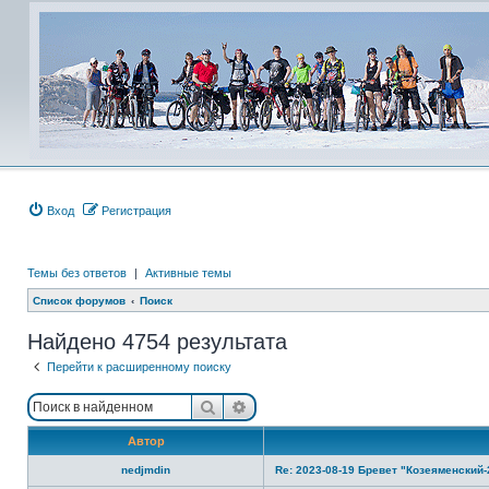
Вход
Регистрация
Темы без ответов
|
Активные темы
Список форумов
Поиск
Найдено 4754 результата
Перейти к расширенному поиску
Поиск
Расширенный поиск
Автор
nedjmdin
Re: 2023-08-19 Бревет "Козеяменский-