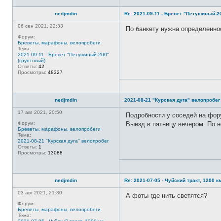
nedjmdin
Re: 2021-09-11 - Бревет "Петушиный-2
06 сен 2021, 22:33
По банкету нужна определенно
Форум:
Бреветы, марафоны, велопробеги
Тема:
2021-09-11 - Бревет "Петушиный-200"
(грунтовый)
Ответы:
42
Просмотры:
48327
nedjmdin
2021-08-21 "Курская дуга" велопробег
17 авг 2021, 20:50
Подробности у соседей на фору
Форум:
Выезд в пятницу вечером. По н
Бреветы, марафоны, велопробеги
Тема:
2021-08-21 "Курская дуга" велопробег
Ответы:
1
Просмотры:
13088
nedjmdin
Re: 2021-07-05 - Чуйский тракт, 1200 к
03 авг 2021, 21:30
А фоты где нить светятся?
Форум:
Бреветы, марафоны, велопробеги
Тема: