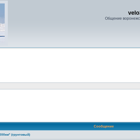
velo
Общение воронежс
Сообщение
200км" (грунтовый)