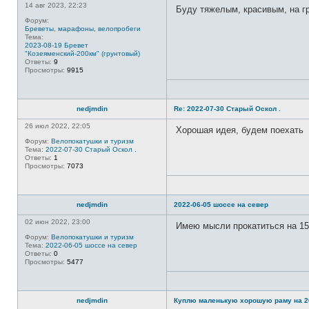
14 авг 2023, 22:23
Буду тяжелым, красивым, на г
Форум:
Бреветы, марафоны, велопробеги
Тема:
2023-08-19 Бревет
"Козеяменский-200км" (грунтовый)
Ответы:
9
Просмотры:
9915
nedjmdin
Re: 2022-07-30 Старый Оскол .
26 июл 2022, 22:05
Хорошая идея, будем поехать
Форум:
Велопокатушки и туризм
Тема:
2022-07-30 Старый Оскол .
Ответы:
1
Просмотры:
7073
nedjmdin
2022-06-05 шоссе на север
02 июн 2022, 23:00
Имею мысли прокатиться на 15
Форум:
Велопокатушки и туризм
Тема:
2022-06-05 шоссе на север
Ответы:
0
Просмотры:
5477
nedjmdin
Куплю маленькую хорошую раму на 2