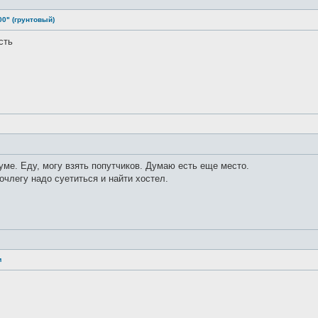
00" (грунтовый)
сть
ме. Еду, могу взять попутчиков. Думаю есть еще место.
очлегу надо суетиться и найти хостел.
м