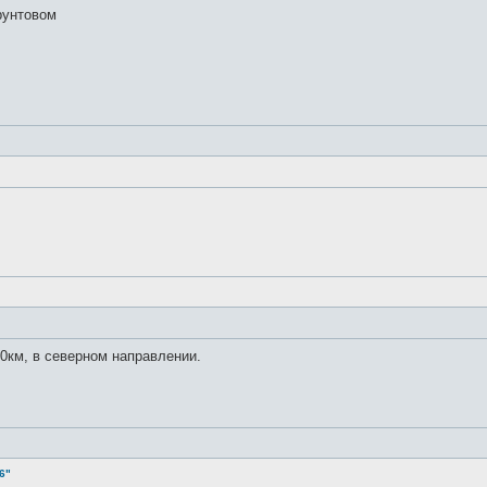
рунтовом
0км, в северном направлении.
6"