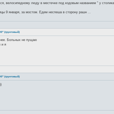
я, велосипедному люду в местечке под кодовым названием " у столика",
ицы 9 января, за мостом. Едем неспеша в сторону рашн ...
00" (грунтовый)
анее. Больных не пущаю
 и я
.
00" (грунтовый)
)