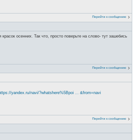
Перейти к сообщению
расок осенних. Так что, просто поверьте на слово- тут зашебись
Перейти к сообщению
https://yandex.ru/navi/?whatshere%5Bpoi ... &from=navi
Перейти к сообщению