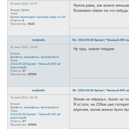
02 июн 2022, 22:57
Нужна рама, как можно меньше
Форум:
Купля
Возможен обмен на что нибудь и
Тема:
Куплю маленькую хорошую раму на 26"
Ответы:
0
Просмотры:
5422
nedjmdin
Re: 2022-05-28 Бревет "Нежный-300 км
02 июн 2022, 13:45
Ну хрш, значит поедем.
Форум:
Бреветы, марафоны, велопробеги
Тема:
2022-05-28 Бревет "Нежный-300 км"
(грунтовый)
Ответы:
27
Просмотры:
40564
nedjmdin
Re: 2022-05-28 Бревет "Нежный-300 км
31 май 2022, 20:19
Женек не обманул, болит не то
Форум:
Я кстати, на 230км шип потеря
Бреветы, марафоны, велопробеги
впрочем, велик можно было бы н
Тема:
2022-05-28 Бревет "Нежный-300 км"
(грунтовый)
Ответы:
27
Просмотры:
40564