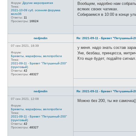
Форум:
Другие мероприятия
Вообщем, надобно нам собратьс
Тема:
всяких своих чатиках.
2021-10-09 суб. осенняя форумка
вело36
Собираемся в 10:00 в конце ул
Ответы:
11
Просмотры:
16624
nedjmdin
Re: 2021-09-11 - Бревет "Петушиный-2
07 сен 2021, 18:39
у меня. надо знать состав зар
Форум:
Уне, безбаш, принцесса, митрич
Бреветы, марафоны, велопробеги
Кто еще будет, подайте сигнал
Тема:
2021-09-11 - Бревет "Петушиный-200"
(грунтовый)
Ответы:
42
Просмотры:
48327
nedjmdin
Re: 2021-09-11 - Бревет "Петушиный-2
07 сен 2021, 12:08
Можно без 200, ты же самочка))
Форум:
Бреветы, марафоны, велопробеги
Тема:
2021-09-11 - Бревет "Петушиный-200"
(грунтовый)
Ответы:
42
Просмотры:
48327