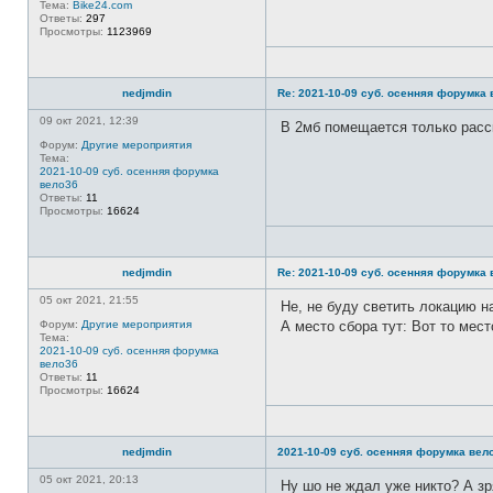
Тема:
Bike24.com
Ответы:
297
Просмотры:
1123969
nedjmdin
Re: 2021-10-09 суб. осенняя форумка
09 окт 2021, 12:39
В 2мб помещается только расск
Форум:
Другие мероприятия
Тема:
2021-10-09 суб. осенняя форумка
вело36
Ответы:
11
Просмотры:
16624
nedjmdin
Re: 2021-10-09 суб. осенняя форумка
05 окт 2021, 21:55
Не, не буду светить локацию на
Форум:
Другие мероприятия
А место сбора тут: Вот то мес
Тема:
2021-10-09 суб. осенняя форумка
вело36
Ответы:
11
Просмотры:
16624
nedjmdin
2021-10-09 суб. осенняя форумка вел
05 окт 2021, 20:13
Ну шо не ждал уже никто? А зр