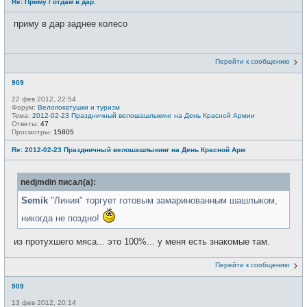
Re: Приму / отдам в дар.
приму в дар заднее колесо
Перейти к сообщению
909
22 фев 2012, 22:54
Форум:
Велопокатушки и туризм
Тема:
2012-02-23 Праздничный велошашлыкинг на День Красной Армии
Ответы:
47
Просмотры:
15805
Re: 2012-02-23 Праздничный велошашлыкинг на День Красной Арм
nedjmdin писал(а):
Semik
"Линия" торгует готовым замаринованным шашлыком,
никогда не поздно!
из протухшего мяса... это 100%... у меня есть знакомые там.
Перейти к сообщению
909
13 фев 2012, 20:14