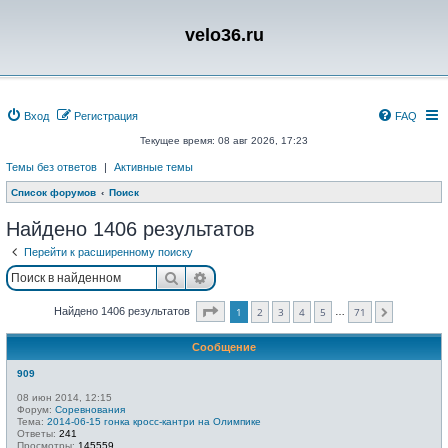
velo36.ru
Вход
Регистрация
FAQ
Текущее время: 08 авг 2026, 17:23
Темы без ответов
|
Активные темы
Список форумов
Поиск
Найдено 1406 результатов
Перейти к расширенному поиску
Поиск
Расширенный поиск
Страница
1
из
71
Найдено 1406 результатов
1
2
3
4
5
71
…
След.
Сообщение
909
08 июн 2014, 12:15
Форум:
Соревнования
Тема:
2014-06-15 гонка кросс-кантри на Олимпике
Ответы:
241
Просмотры:
145559