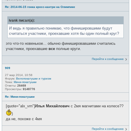
Re: 2014-06-15 гонка кросс-кантри на Олимпике
ivank писал(а):
И ведь я правильно понимаю, что финишировшими будут
считаться участники, проехавшие хотя бы один полный круг?
это что-то новенькое... обычно финишировавшими считались
участники, проехавшие
все
полные круги.
Перейти к сообщению
909
27 мар 2014, 10:58
Форум:
Велопокатушки и туризм
Тема:
Мини-покатушки
Ответы:
26469
Просмотры:
9148776
Re: Мини-покатушки
[quote="alx_vrn"]
Илья Михайлович
с 2мя магнитами на колесе??
)
да не, похоже с 4мя
Перейти к сообщению