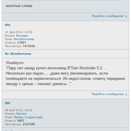
золотые слова
Перейти к сообщению
909
21 фев 2014, 13:32
Форум:
Беседка
Тема:
Велоболталка
Ответы:
17807
Просмотры:
7473020
Re: Велоболталка
Улыбнуло:
"Пару лет назад купил велосипед B'Twin Rockrider 5.2 ...
Несколько раз падал,... ,даже могу рекомендовать, если
пообещаете не переключаться. Из недостатков, отмечу переднюю
звезду с цепью – пачкает джинсы..."
Перейти к сообщению
909
08 май 2012, 14:02
Форум:
Прочее
Тема:
Приму / отдам в дар.
Ответы:
3957
Просмотры:
2127345