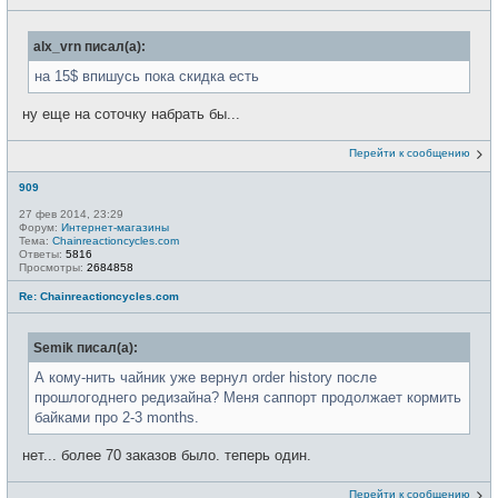
alx_vrn писал(а):
на 15$ впишусь пока скидка есть
ну еще на соточку набрать бы...
Перейти к сообщению
909
27 фев 2014, 23:29
Форум:
Интернет-магазины
Тема:
Chainreactioncycles.com
Ответы:
5816
Просмотры:
2684858
Re: Chainreactioncycles.com
Semik писал(а):
А кому-нить чайник уже вернул order history после
прошлогоднего редизайна? Меня саппорт продолжает кормить
байками про 2-3 months.
нет... более 70 заказов было. теперь один.
Перейти к сообщению