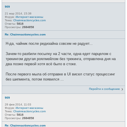
909
21 мар 2014, 15:38
Форум:
Интернет-магазины
Тема:
Chainreactioncycles.com
Ответы:
5816
Просмотры:
2684858
Re: Chainreactioncycles.com
Н-да, чайник после редизайна совсем не радует...
Зачем-то разбили посылку на 2 части, одна едет парцелом с
трекингом другая роялмейлом без трекинга, отправлена дня на
два позже первой хотя всё было в стоке.
После первого мыла об отправке в UI висел статус процессинг
без шипмента, потом появился ...
Перейти к сообщению
909
28 фев 2014, 11:03
Форум:
Интернет-магазины
Тема:
Chainreactioncycles.com
Ответы:
5816
Просмотры:
2684858
Re: Chainreactioncycles.com