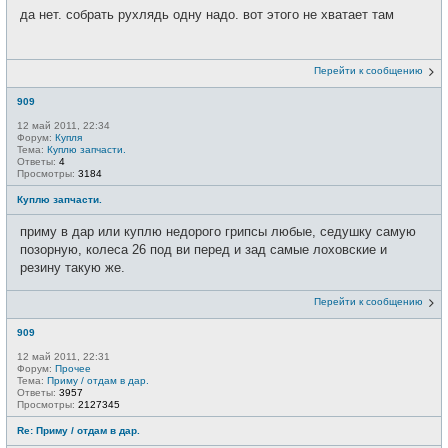
да нет. собрать рухлядь одну надо. вот этого не хватает там
Перейти к сообщению
909
12 май 2011, 22:34
Форум:
Купля
Тема:
Куплю запчасти.
Ответы:
4
Просмотры:
3184
Куплю запчасти.
приму в дар или куплю недорого грипсы любые, седушку самую
позорную, колеса 26 под ви перед и зад самые лоховские и
резину такую же.
Перейти к сообщению
909
12 май 2011, 22:31
Форум:
Прочее
Тема:
Приму / отдам в дар.
Ответы:
3957
Просмотры:
2127345
Re: Приму / отдам в дар.