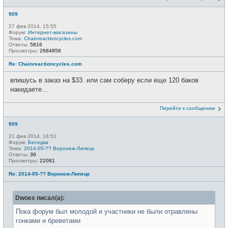
909
27 фев 2014, 15:55
Форум:
Интернет-магазины
Тема:
Chainreactioncycles.com
Ответы:
5816
Просмотры:
2684858
Re: Chainreactioncycles.com
впишусь в заказ на $33. или сам соберу если еще 120 баков
накидаете...
Перейти к сообщению
909
21 фев 2014, 16:51
Форум:
Беседка
Тема:
2014-05-?? Воронеж-Липецк
Ответы:
36
Просмотры:
22081
Re: 2014-05-?? Воронеж-Липецк
Dwoex писал(а):
Пока форум был молодой и участники не были отравлены
гонками и бреветами