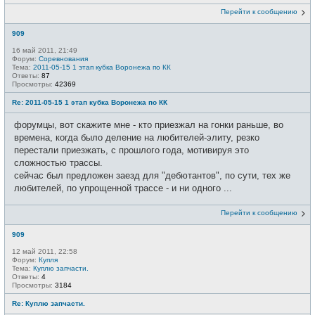
Перейти к сообщению
909
16 май 2011, 21:49
Форум:
Соревнования
Тема:
2011-05-15 1 этап кубка Воронежа по КК
Ответы:
87
Просмотры:
42369
Re: 2011-05-15 1 этап кубка Воронежа по КК
форумцы, вот скажите мне - кто приезжал на гонки раньше, во
времена, когда было деление на любителей-элиту, резко
перестали приезжать, с прошлого года, мотивируя это
сложностью трассы.
сейчас был предложен заезд для "дебютантов", по сути, тех же
любителей, по упрощенной трассе - и ни одного ...
Перейти к сообщению
909
12 май 2011, 22:58
Форум:
Купля
Тема:
Куплю запчасти.
Ответы:
4
Просмотры:
3184
Re: Куплю запчасти.