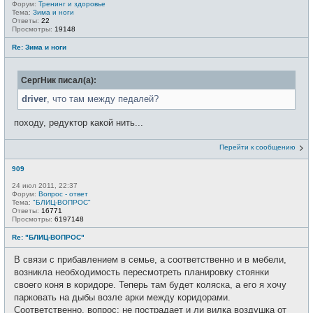
Форум:
Тренинг и здоровье
Тема:
Зима и ноги
Ответы:
22
Просмотры:
19148
Re: Зима и ноги
СергНик писал(а):
driver
, что там между педалей?
походу, редуктор какой нить...
Перейти к сообщению
909
24 июл 2011, 22:37
Форум:
Вопрос - ответ
Тема:
"БЛИЦ-ВОПРОС"
Ответы:
16771
Просмотры:
6197148
Re: "БЛИЦ-ВОПРОС"
В связи с прибавлением в семье, а соответственно и в мебели,
возникла необходимость пересмотреть планировку стоянки
своего коня в коридоре. Теперь там будет коляска, а его я хочу
парковать на дыбы возле арки между коридорами.
Соответственно, вопрос: не пострадает и ли вилка воздушка от