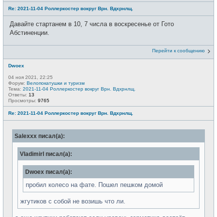
Re: 2021-11-04 Роллеркостер вокруг Врн. Вдхрнлщ.
Давайте стартанем в 10, 7 числа в воскресенье от Гото
Абстиненции.
Перейти к сообщению
Dwoex
04 ноя 2021, 22:25
Форум:
Велопокатушки и туризм
Тема:
2021-11-04 Роллеркостер вокруг Врн. Вдхрнлщ.
Ответы:
13
Просмотры:
9765
Re: 2021-11-04 Роллеркостер вокруг Врн. Вдхрнлщ.
Salexxx писал(а):
VladimirI писал(а):
Dwoex писал(а):
пробил колесо на фате. Пошел пешком домой
жгутиков с собой не возишь что ли.