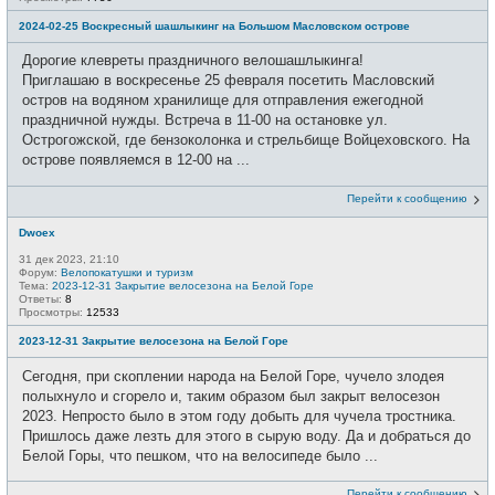
2024-02-25 Воскресный шашлыкинг на Большом Масловском острове
Дорогие клевреты праздничного велошашлыкинга!
Приглашаю в воскресенье 25 февраля посетить Масловский
остров на водяном хранилище для отправления ежегодной
праздничной нужды. Встреча в 11-00 на остановке ул.
Острогожской, где бензоколонка и стрельбище Войцеховского. На
острове появляемся в 12-00 на ...
Перейти к сообщению
Dwoex
31 дек 2023, 21:10
Форум:
Велопокатушки и туризм
Тема:
2023-12-31 Закрытие велосезона на Белой Горе
Ответы:
8
Просмотры:
12533
2023-12-31 Закрытие велосезона на Белой Горе
Сегодня, при скоплении народа на Белой Горе, чучело злодея
полыхнуло и сгорело и, таким образом был закрыт велосезон
2023. Непросто было в этом году добыть для чучела тростника.
Пришлось даже лезть для этого в сырую воду. Да и добраться до
Белой Горы, что пешком, что на велосипеде было ...
Перейти к сообщению