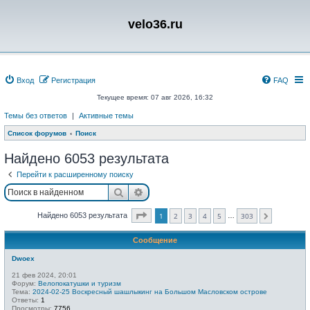
velo36.ru
Вход
Регистрация
FAQ
Текущее время: 07 авг 2026, 16:32
Темы без ответов
|
Активные темы
Список форумов
Поиск
Найдено 6053 результата
Перейти к расширенному поиску
Поиск
Расширенный поиск
Страница
1
из
303
Найдено 6053 результата
1
2
3
4
5
303
…
След.
Сообщение
Dwoex
21 фев 2024, 20:01
Форум:
Велопокатушки и туризм
Тема:
2024-02-25 Воскресный шашлыкинг на Большом Масловском острове
Ответы:
1
Просмотры:
7756