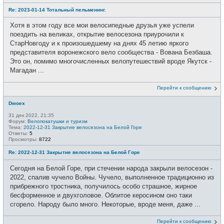
Re: 2023-01-14 Тотальный пельменинг.
Хотя в этом году все мои велосипедные друзья уже успели
поездить на великах, открытие велосезона приурочили к
СтарНовгоду и к произошедшему на днях 45 летию яркого
представителя воронежского вело сообщества - Вована Безбаша.
Это он, помимо многочисленных велопутешествий вроде Якутск -
Магадан ...
Перейти к сообщению
Dwoex
31 дек 2022, 21:35
Форум:
Велопокатушки и туризм
Тема:
2022-12-31 Закрытие велосезона на Белой Горе
Ответы:
5
Просмотры:
8722
Re: 2022-12-31 Закрытие велосезона на Белой Горе
Сегодня на Белой Горе, при стечении народа закрыли велосезон -
2022, спалив чучело Войны. Чучело, выполненное традиционно из
прибрежного тростника, получилось особо страшное, жирное
бесформенное и двухголовое. Облитое керосином оно таки
сгорело. Народу было много. Некоторые, вроде меня, даже ...
Перейти к сообщению