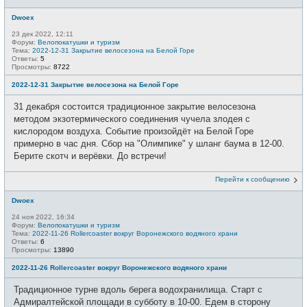
Dwoex
23 дек 2022, 12:11
Форум:
Велопокатушки и туризм
Тема:
2022-12-31 Закрытие велосезона на Белой Горе
Ответы:
5
Просмотры:
8722
2022-12-31 Закрытие велосезона на Белой Горе
31 декабря состоится традиционное закрытие велосезона
методом экзотермического соединения чучела злодея с
кислородом воздуха. Событие произойдёт на Белой Горе
примерно в час дня. Сбор на "Олимпике" у шланг баума в 12-00.
Берите скотч и верёвки. До встречи!
Перейти к сообщению
Dwoex
24 ноя 2022, 16:34
Форум:
Велопокатушки и туризм
Тема:
2022-11-26 Rollercoaster вокруг Воронежского водяного храни
Ответы:
6
Просмотры:
13890
2022-11-26 Rollercoaster вокруг Воронежского водяного храни
Традиционное турне вдоль берега водохранилища. Старт с
Адмиралтейской площади в субботу в 10-00. Едем в сторону