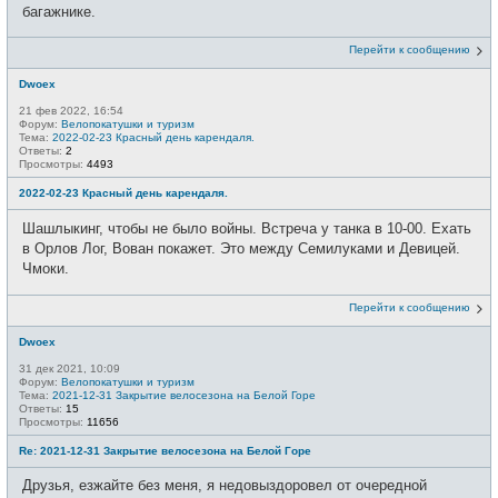
багажнике.
Перейти к сообщению
Dwoex
21 фев 2022, 16:54
Форум:
Велопокатушки и туризм
Тема:
2022-02-23 Красный день карендаля.
Ответы:
2
Просмотры:
4493
2022-02-23 Красный день карендаля.
Шашлыкинг, чтобы не было войны. Встреча у танка в 10-00. Ехать
в Орлов Лог, Вован покажет. Это между Семилуками и Девицей.
Чмоки.
Перейти к сообщению
Dwoex
31 дек 2021, 10:09
Форум:
Велопокатушки и туризм
Тема:
2021-12-31 Закрытие велосезона на Белой Горе
Ответы:
15
Просмотры:
11656
Re: 2021-12-31 Закрытие велосезона на Белой Горе
Друзья, езжайте без меня, я недовыздоровел от очередной