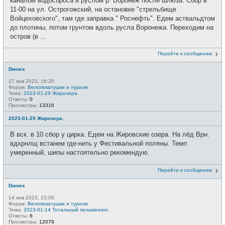
каналом водосброса и руслом р. Воронеж после шлюза. Сбор в
11-00 на ул. Острогожский, на остановке "стрельбище
Войцеховского", там где заправка " Роснефть". Едем аствальдтом
до плотины, потом грунтом вдоль русла Воронежа. Переходим на
остров (в ...
Перейти к сообщению
Dwoex
27 янв 2023, 16:20
Форум:
Велопокатушки и туризм
Тема:
2023-01-29 Жирозера.
Ответы:
0
Просмотры:
13316
2023-01-29 Жирозера.
В вск. в 10 сбор у цирка. Едем на Жировские озера. На лёд Врн.
вдхрнлщ встанем где-нить у Фестивальной поляны. Темп
умеренный, шипы настоятельно рекомендую.
Перейти к сообщению
Dwoex
14 янв 2023, 23:00
Форум:
Велопокатушки и туризм
Тема:
2023-01-14 Тотальный пельменинг.
Ответы:
6
Просмотры:
12079