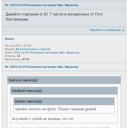
Re: 2021-11-04 Роллеркостер вокруг Врн. Вдхрнлщ.
Давайте стартанем в 10, 7 числа в воскресенье от Гото
Абстиненции.
Перейти к сообщению
Dwoex
04 ноя 2021, 22:25
Форум:
Велопокатушки и туризм
Тема:
2021-11-04 Роллеркостер вокруг Врн. Вдхрнлщ.
Ответы:
13
Просмотры:
9774
Re: 2021-11-04 Роллеркостер вокруг Врн. Вдхрнлщ.
Salexxx писал(а):
VladimirI писал(а):
Dwoex писал(а):
пробил колесо на фате. Пошел пешком домой
жгутиков с собой не возишь что ли.