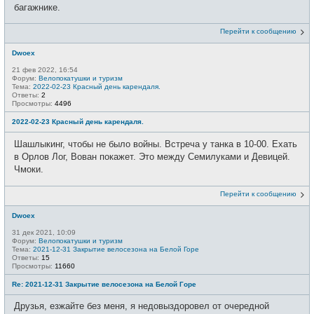
багажнике.
Перейти к сообщению
Dwoex
21 фев 2022, 16:54
Форум:
Велопокатушки и туризм
Тема:
2022-02-23 Красный день карендаля.
Ответы:
2
Просмотры:
4496
2022-02-23 Красный день карендаля.
Шашлыкинг, чтобы не было войны. Встреча у танка в 10-00. Ехать
в Орлов Лог, Вован покажет. Это между Семилуками и Девицей.
Чмоки.
Перейти к сообщению
Dwoex
31 дек 2021, 10:09
Форум:
Велопокатушки и туризм
Тема:
2021-12-31 Закрытие велосезона на Белой Горе
Ответы:
15
Просмотры:
11660
Re: 2021-12-31 Закрытие велосезона на Белой Горе
Друзья, езжайте без меня, я недовыздоровел от очередной