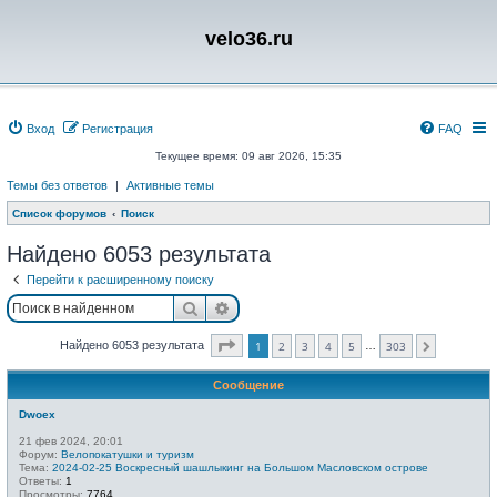
velo36.ru
Вход
Регистрация
FAQ
Текущее время: 09 авг 2026, 15:35
Темы без ответов
|
Активные темы
Список форумов
Поиск
Найдено 6053 результата
Перейти к расширенному поиску
Поиск
Расширенный поиск
Страница
1
из
303
Найдено 6053 результата
1
2
3
4
5
303
…
След.
Сообщение
Dwoex
21 фев 2024, 20:01
Форум:
Велопокатушки и туризм
Тема:
2024-02-25 Воскресный шашлыкинг на Большом Масловском острове
Ответы:
1
Просмотры:
7764