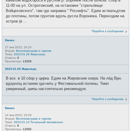
каналом водосброса и руслом р. Воронеж после шлюза. Сбор в
11-00 на ул. Острогожский, на остановке "стрельбище
Войцеховского", там где заправка " Роснефть". Едем аствальдтом
до плотины, потом грунтом вдоль русла Воронежа. Переходим на
остров (в ...
Перейти к сообщению
Dwoex
27 янв 2023, 16:20
Форум:
Велопокатушки и туризм
Тема:
2023-01-29 Жирозера.
Ответы:
0
Просмотры:
13326
2023-01-29 Жирозера.
В вск. в 10 сбор у цирка. Едем на Жировские озера. На лёд Врн.
вдхрнлщ встанем где-нить у Фестивальной поляны. Темп
умеренный, шипы настоятельно рекомендую.
Перейти к сообщению
Dwoex
14 янв 2023, 23:00
Форум:
Велопокатушки и туризм
Тема:
2023-01-14 Тотальный пельменинг.
Ответы:
6
Просмотры:
12082