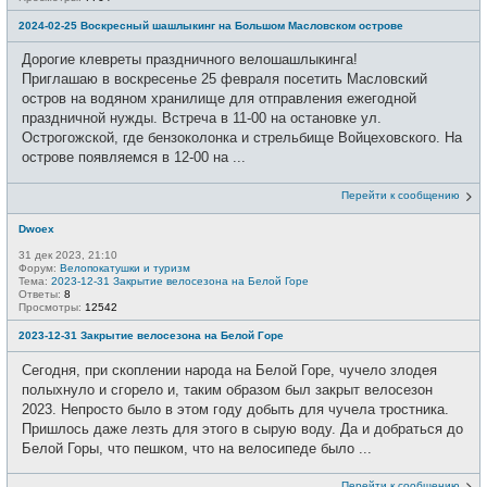
2024-02-25 Воскресный шашлыкинг на Большом Масловском острове
Дорогие клевреты праздничного велошашлыкинга!
Приглашаю в воскресенье 25 февраля посетить Масловский
остров на водяном хранилище для отправления ежегодной
праздничной нужды. Встреча в 11-00 на остановке ул.
Острогожской, где бензоколонка и стрельбище Войцеховского. На
острове появляемся в 12-00 на ...
Перейти к сообщению
Dwoex
31 дек 2023, 21:10
Форум:
Велопокатушки и туризм
Тема:
2023-12-31 Закрытие велосезона на Белой Горе
Ответы:
8
Просмотры:
12542
2023-12-31 Закрытие велосезона на Белой Горе
Сегодня, при скоплении народа на Белой Горе, чучело злодея
полыхнуло и сгорело и, таким образом был закрыт велосезон
2023. Непросто было в этом году добыть для чучела тростника.
Пришлось даже лезть для этого в сырую воду. Да и добраться до
Белой Горы, что пешком, что на велосипеде было ...
Перейти к сообщению