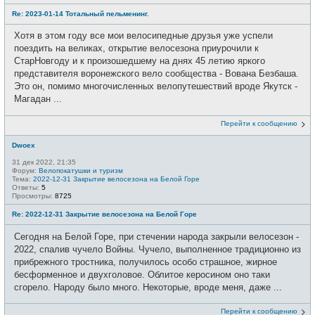
Re: 2023-01-14 Тотальный пельменинг.
Хотя в этом году все мои велосипедные друзья уже успели
поездить на великах, открытие велосезона приурочили к
СтарНовгоду и к произошедшему на днях 45 летию яркого
представителя воронежского вело сообщества - Вована Безбаша.
Это он, помимо многочисленных велопутешествий вроде Якутск -
Магадан ...
Перейти к сообщению
Dwoex
31 дек 2022, 21:35
Форум:
Велопокатушки и туризм
Тема:
2022-12-31 Закрытие велосезона на Белой Горе
Ответы:
5
Просмотры:
8725
Re: 2022-12-31 Закрытие велосезона на Белой Горе
Сегодня на Белой Горе, при стечении народа закрыли велосезон -
2022, спалив чучело Войны. Чучело, выполненное традиционно из
прибрежного тростника, получилось особо страшное, жирное
бесформенное и двухголовое. Облитое керосином оно таки
сгорело. Народу было много. Некоторые, вроде меня, даже ...
Перейти к сообщению