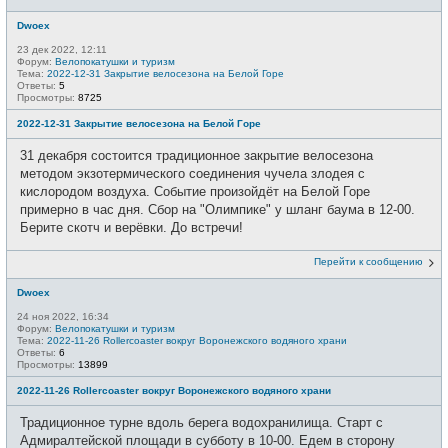
Dwoex
23 дек 2022, 12:11
Форум:
Велопокатушки и туризм
Тема:
2022-12-31 Закрытие велосезона на Белой Горе
Ответы:
5
Просмотры:
8725
2022-12-31 Закрытие велосезона на Белой Горе
31 декабря состоится традиционное закрытие велосезона
методом экзотермического соединения чучела злодея с
кислородом воздуха. Событие произойдёт на Белой Горе
примерно в час дня. Сбор на "Олимпике" у шланг баума в 12-00.
Берите скотч и верёвки. До встречи!
Перейти к сообщению
Dwoex
24 ноя 2022, 16:34
Форум:
Велопокатушки и туризм
Тема:
2022-11-26 Rollercoaster вокруг Воронежского водяного храни
Ответы:
6
Просмотры:
13899
2022-11-26 Rollercoaster вокруг Воронежского водяного храни
Традиционное турне вдоль берега водохранилища. Старт с
Адмиралтейской площади в субботу в 10-00. Едем в сторону