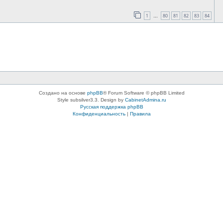
1
80
81
82
83
84
…
Создано на основе
phpBB
® Forum Software © phpBB Limited
Style subsilver3.3. Design by
CabinetAdmina.ru
Русская поддержка phpBB
Конфиденциальность
|
Правила