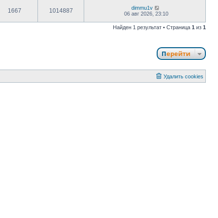
dimmu1v
1667
1014887
06 авг 2026, 23:10
Найден 1 результат • Страница
1
из
1
Перейти
Удалить cookies