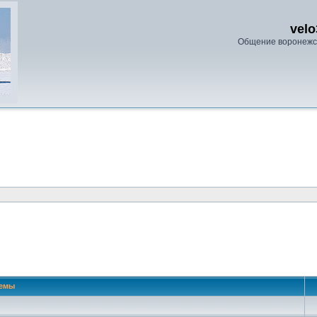
velo
Общение воронежс
емы