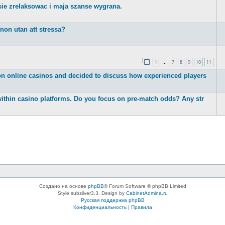
sie zrelaksowac i maja szanse wygrana.
inon utan att stressa?
1
7
8
9
10
11
…
 on online casinos and decided to discuss how experienced players
 within casino platforms. Do you focus on pre-match odds? Any str
Создано на основе
phpBB
® Forum Software © phpBB Limited
Style subsilver3.3. Design by
CabinetAdmina.ru
Русская поддержка phpBB
Конфиденциальность
|
Правила