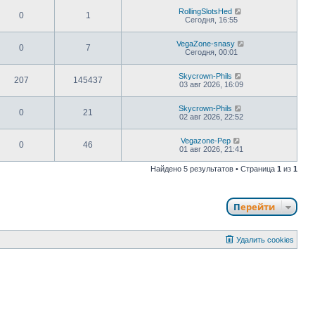
RollingSlotsHed
0
1
Сегодня, 16:55
VegaZone-snasy
0
7
Сегодня, 00:01
Skycrown-Phils
207
145437
03 авг 2026, 16:09
Skycrown-Phils
0
21
02 авг 2026, 22:52
Vegazone-Pep
0
46
01 авг 2026, 21:41
Найдено 5 результатов • Страница
1
из
1
Перейти
Удалить cookies