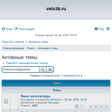
velo36.ru
Вход
Регистрация
FAQ
Текущее время: 08 авг 2026, 08:04
Темы без ответов
|
Активные темы
Список форумов
Поиск
Активные темы
Активные темы
Перейти к расширенному поиску
Поиск
Расширенный поиск
Найдено 6 результатов • Страница
1
из
1
Темы
Темы
Наши велосипеды.
Последнее сообщение
dimmu1v
«
06 авг 2026, 23:10
Добавлено в форуме
Беседка
Ответы:
1667
1
81
82
83
84
…