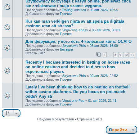
Uzytkownicy korzystaja z kasyn online, poniewaz chca
sie zrelaksowac i maja szanse wygrana.
Последнее сообщение
RollingSlotsHed
«
06 авг 2026, 16:55
Добавлено в форуме
Прочее
Hur kan man verkligen njuta av att spela pa digitala
casinon utan att stressa?
Последнее сообщение
VegaZone-snasy
«
06 авг 2026, 00:01
Добавлено в форуме
Прочее
Для форумцев, у кого есть 4-колёсный конь: ОСАГО
Последнее сообщение
Skycrown-Phils
«
03 авг 2026, 16:09
Добавлено в форуме
Беседка
Ответы:
207
1
8
9
10
11
…
Recently I became interested in betting on horse races
on online casinos and decided to discuss how
experienced players
Последнее сообщение
Skycrown-Phils
«
02 авг 2026, 22:52
Добавлено в форуме
Прочее
Lately I’ve been thinking how to do betting on football
within casino platforms. Do you focus on pre-match
odds? Any str
Последнее сообщение
Vegazone-Pep
«
01 авг 2026, 21:41
Добавлено в форуме
Прочее
Найдено 6 результатов • Страница
1
из
1
Перейти