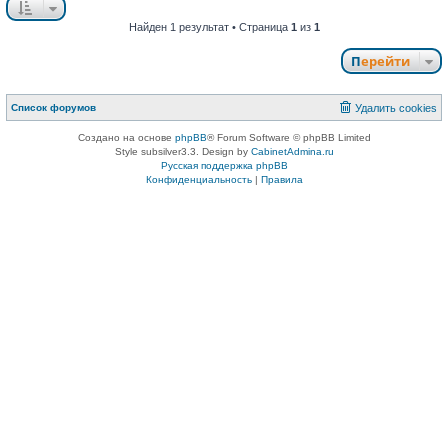
Найден 1 результат • Страница
1
из
1
Перейти
Список форумов
Удалить cookies
Создано на основе
phpBB
® Forum Software © phpBB Limited
Style subsilver3.3. Design by
CabinetAdmina.ru
Русская поддержка phpBB
Конфиденциальность
|
Правила