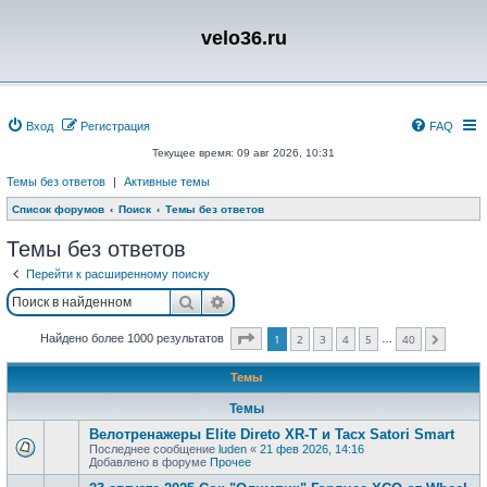
velo36.ru
Вход
Регистрация
FAQ
Текущее время: 09 авг 2026, 10:31
Темы без ответов
|
Активные темы
Список форумов
Поиск
Темы без ответов
Темы без ответов
Перейти к расширенному поиску
Поиск
Расширенный поиск
Страница
1
из
40
Найдено более 1000 результатов
1
2
3
4
5
40
…
След.
Темы
Темы
Велотренажеры Elite Direto XR-T и Tacx Satori Smart
Последнее сообщение
luden
«
21 фев 2026, 14:16
Добавлено в форуме
Прочее