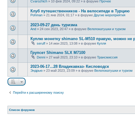
Сvarozhich
»
10 фев 2024, 09:22
» в форуме
Прочее
Клуб путешественников - На велосипеде в Турцию
Pohman
»
21 янв 2024, 01:17
» в форуме
Другие мероприятия
2023-09-27 день туризма
And
»
24 сен 2023, 20:47
» в форуме
Велопокатушки и туризм
Куплю монетку shimano SL-M510 правую, можно не 
seruff
»
14 июн 2023, 13:08
» в форуме
Купля
Групсет Shimano SLX M7100
Denni
»
27 май 2023, 23:10
» в форуме
Трансмиссия
2023-06-17...28 Владикавказ- Кисловодск
Эндрью
»
23 май 2023, 23:09
» в форуме
Велопокатушки и туризм
Перейти к расширенному поиску
Список форумов