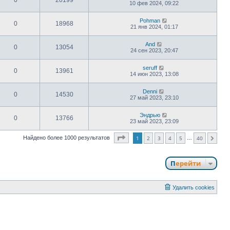
10 фев 2024, 09:22
Pohman
0
18968
21 янв 2024, 01:17
And
0
13054
24 сен 2023, 20:47
seruff
0
13961
14 июн 2023, 13:08
Denni
0
14530
27 май 2023, 23:10
Эндрью
0
13766
23 май 2023, 23:09
Страница
1
из
40
Найдено более 1000 результатов
1
2
3
4
5
40
…
След.
Перейти
Удалить cookies