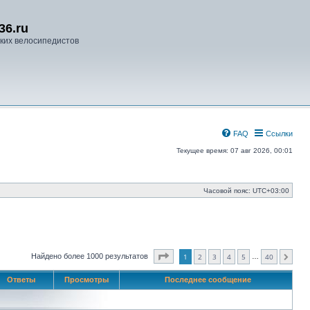
36.ru
ких велосипедистов
FAQ
Ссылки
Текущее время: 07 авг 2026, 00:01
Часовой пояс:
UTC+03:00
Страница
1
из
40
Найдено более 1000 результатов
1
2
3
4
5
40
…
След.
Ответы
Просмотры
Последнее сообщение