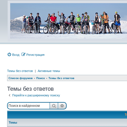
Вход
Регистрация
Темы без ответов
|
Активные темы
Список форумов
Поиск
Темы без ответов
Темы без ответов
Перейти к расширенному поиску
Поиск
Расширенный поиск
Т
Темы