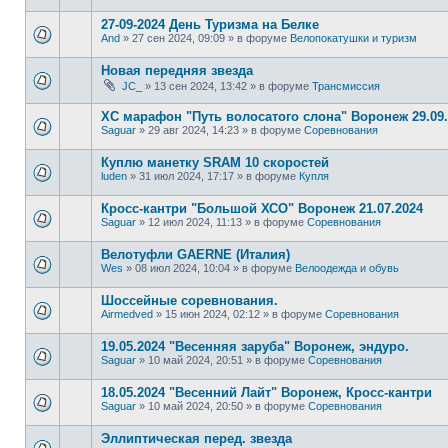
27-09-2024 День Туризма на Белке
And
»
27 сен 2024, 09:09
» в форуме
Велопокатушки и туризм
Новая передняя звезда
JC_
»
13 сен 2024, 13:42
» в форуме
Трансмиссия
XC марафон "Путь волосатого слона" Воронеж 29.09.
Saguar
»
29 авг 2024, 14:23
» в форуме
Соревнования
Куплю манетку SRAM 10 скоростей
luden
»
31 июл 2024, 17:17
» в форуме
Купля
Кросс-кантри "Большой ХСО" Воронеж 21.07.2024
Saguar
»
12 июл 2024, 11:13
» в форуме
Соревнования
Велотуфли GAERNE (Италия)
Wes
»
08 июл 2024, 10:04
» в форуме
Велоодежда и обувь
Шоссейные соревнования.
Airmedved
»
15 июн 2024, 02:12
» в форуме
Соревнования
19.05.2024 "Весенняя заруба" Воронеж, эндуро.
Saguar
»
10 май 2024, 20:51
» в форуме
Соревнования
18.05.2024 "Весенний Лайт" Воронеж, Кросс-кантри
Saguar
»
10 май 2024, 20:50
» в форуме
Соревнования
Эллиптическая перед. звезда