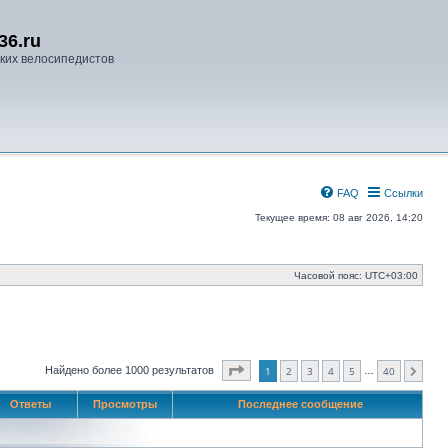
36.ru
ких велосипедистов
FAQ
Ссылки
Текущее время: 08 авг 2026, 14:20
Часовой пояс:
UTC+03:00
Страница
1
из
40
Найдено более 1000 результатов
1
2
3
4
5
40
…
След.
Ответы
Просмотры
Последнее сообщение