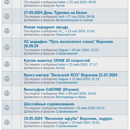
Последнее сообщение
luden
«
21 ноя 2024, 00:02
Добавлено в форуме
Купля
27-09-2024 День Туризма на Белке
Последнее сообщение
And
«
27 сен 2024, 09:09
Добавлено в форуме
Велопокатушки и туризм
Новая передняя звезда
Последнее сообщение
JC_
«
13 сен 2024, 13:42
Добавлено в форуме
Трансмиссия
XC марафон "Путь волосатого слона" Воронеж
29.09.24
Последнее сообщение
Saguar
«
29 авг 2024, 14:23
Добавлено в форуме
Соревнования
Куплю манетку SRAM 10 скоростей
Последнее сообщение
luden
«
31 июл 2024, 17:17
Добавлено в форуме
Купля
Кросс-кантри "Большой ХСО" Воронеж 21.07.2024
Последнее сообщение
Saguar
«
12 июл 2024, 11:13
Добавлено в форуме
Соревнования
Велотуфли GAERNE (Италия)
Последнее сообщение
Wes
«
08 июл 2024, 10:04
Добавлено в форуме
Велоодежда и обувь
Шоссейные соревнования.
Последнее сообщение
Airmedved
«
15 июн 2024, 02:12
Добавлено в форуме
Соревнования
19.05.2024 "Весенняя заруба" Воронеж, эндуро.
Последнее сообщение
Saguar
«
10 май 2024, 20:51
Добавлено в форуме
Соревнования