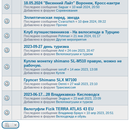
18.05.2024 "Весенний Лайт" Воронеж, Кросс-кантри
Последнее сообщение
Saguar
«
10 май 2024, 20:50
Добавлено в форуме
Соревнования
Эллиптическая перед. звезда
Последнее сообщение
Сvarozhich
«
10 фев 2024, 09:22
Добавлено в форуме
Прочее
Клуб путешественников - На велосипеде в Турцию
Последнее сообщение
Pohman
«
21 янв 2024, 01:17
Добавлено в форуме
Другие мероприятия
2023-09-27 день туризма
Последнее сообщение
And
«
24 сен 2023, 20:47
Добавлено в форуме
Велопокатушки и туризм
Куплю монетку shimano SL-M510 правую, можно не
рабочую.
Последнее сообщение
seruff
«
14 июн 2023, 13:08
Добавлено в форуме
Купля
Групсет Shimano SLX M7100
Последнее сообщение
Denni
«
27 май 2023, 23:10
Добавлено в форуме
Трансмиссия
2023-06-17...28 Владикавказ- Кисловодск
Последнее сообщение
Эндрью
«
23 май 2023, 23:09
Добавлено в форуме
Велопокатушки и туризм
Велотуфли Fizik TERRA ATLAS 43 EU
Последнее сообщение
Владимир Браун
«
10 апр 2023, 20:51
Добавлено в форуме
Велоодежда и обувь