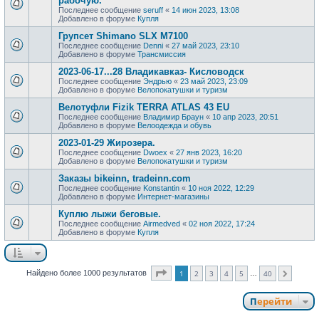
рабочую.
Последнее сообщение
seruff
«
14 июн 2023, 13:08
Добавлено в форуме
Купля
Групсет Shimano SLX M7100
Последнее сообщение
Denni
«
27 май 2023, 23:10
Добавлено в форуме
Трансмиссия
2023-06-17...28 Владикавказ- Кисловодск
Последнее сообщение
Эндрью
«
23 май 2023, 23:09
Добавлено в форуме
Велопокатушки и туризм
Велотуфли Fizik TERRA ATLAS 43 EU
Последнее сообщение
Владимир Браун
«
10 апр 2023, 20:51
Добавлено в форуме
Велоодежда и обувь
2023-01-29 Жирозера.
Последнее сообщение
Dwoex
«
27 янв 2023, 16:20
Добавлено в форуме
Велопокатушки и туризм
Заказы bikeinn, tradeinn.com
Последнее сообщение
Konstantin
«
10 ноя 2022, 12:29
Добавлено в форуме
Интернет-магазины
Куплю лыжи беговые.
Последнее сообщение
Airmedved
«
02 ноя 2022, 17:24
Добавлено в форуме
Купля
Страница
1
из
40
Найдено более 1000 результатов
1
2
3
4
5
40
…
След.
Перейти