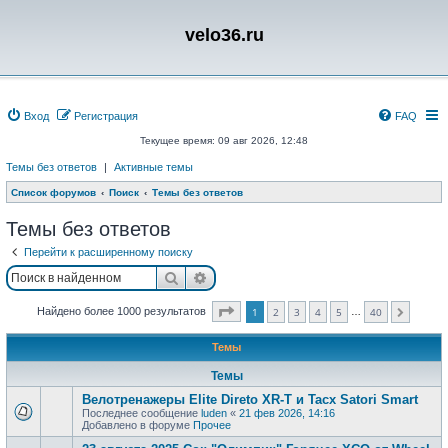
velo36.ru
Вход
Регистрация
FAQ
Текущее время: 09 авг 2026, 12:48
Темы без ответов
|
Активные темы
Список форумов
Поиск
Темы без ответов
Темы без ответов
Перейти к расширенному поиску
Поиск
Расширенный поиск
Страница
1
из
40
Найдено более 1000 результатов
1
2
3
4
5
40
…
След.
Темы
Темы
Велотренажеры Elite Direto XR-T и Tacx Satori Smart
Последнее сообщение
luden
«
21 фев 2026, 14:16
Добавлено в форуме
Прочее