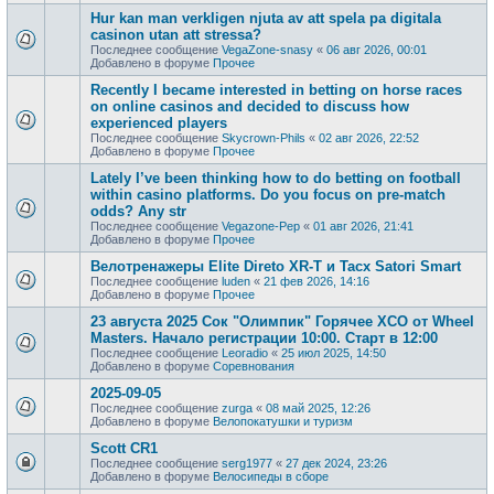
Hur kan man verkligen njuta av att spela pa digitala
casinon utan att stressa?
Последнее сообщение
VegaZone-snasy
«
06 авг 2026, 00:01
Добавлено в форуме
Прочее
Recently I became interested in betting on horse races
on online casinos and decided to discuss how
experienced players
Последнее сообщение
Skycrown-Phils
«
02 авг 2026, 22:52
Добавлено в форуме
Прочее
Lately I’ve been thinking how to do betting on football
within casino platforms. Do you focus on pre-match
odds? Any str
Последнее сообщение
Vegazone-Pep
«
01 авг 2026, 21:41
Добавлено в форуме
Прочее
Велотренажеры Elite Direto XR-T и Tacx Satori Smart
Последнее сообщение
luden
«
21 фев 2026, 14:16
Добавлено в форуме
Прочее
23 августа 2025 Сок "Олимпик" Горячее XCO от Wheel
Masters. Начало регистрации 10:00. Старт в 12:00
Последнее сообщение
Leoradio
«
25 июл 2025, 14:50
Добавлено в форуме
Соревнования
2025-09-05
Последнее сообщение
zurga
«
08 май 2025, 12:26
Добавлено в форуме
Велопокатушки и туризм
Scott CR1
Последнее сообщение
serg1977
«
27 дек 2024, 23:26
Добавлено в форуме
Велосипеды в сборе