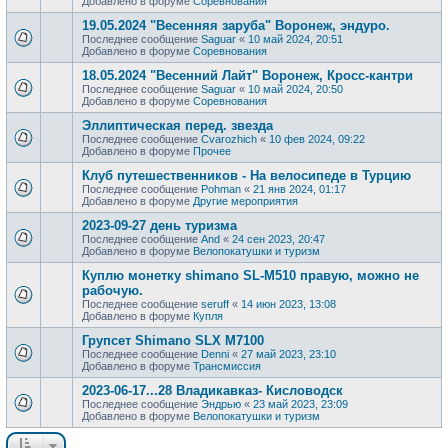
Добавлено в форуме
Соревнования
19.05.2024 "Весенняя заруба" Воронеж, эндуро.
Последнее сообщение
Saguar
«
10 май 2024, 20:51
Добавлено в форуме
Соревнования
18.05.2024 "Весенний Лайт" Воронеж, Кросс-кантри
Последнее сообщение
Saguar
«
10 май 2024, 20:50
Добавлено в форуме
Соревнования
Эллиптическая перед. звезда
Последнее сообщение
Сvarozhich
«
10 фев 2024, 09:22
Добавлено в форуме
Прочее
Клуб путешественников - На велосипеде в Турцию
Последнее сообщение
Pohman
«
21 янв 2024, 01:17
Добавлено в форуме
Другие мероприятия
2023-09-27 день туризма
Последнее сообщение
And
«
24 сен 2023, 20:47
Добавлено в форуме
Велопокатушки и туризм
Куплю монетку shimano SL-M510 правую, можно не
рабочую.
Последнее сообщение
seruff
«
14 июн 2023, 13:08
Добавлено в форуме
Купля
Групсет Shimano SLX M7100
Последнее сообщение
Denni
«
27 май 2023, 23:10
Добавлено в форуме
Трансмиссия
2023-06-17...28 Владикавказ- Кисловодск
Последнее сообщение
Эндрью
«
23 май 2023, 23:09
Добавлено в форуме
Велопокатушки и туризм