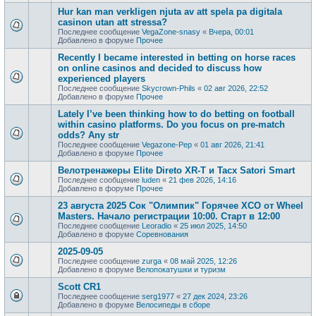
Hur kan man verkligen njuta av att spela pa digitala
casinon utan att stressa?
Последнее сообщение
VegaZone-snasy
«
Вчера, 00:01
Добавлено в форуме
Прочее
Recently I became interested in betting on horse races
on online casinos and decided to discuss how
experienced players
Последнее сообщение
Skycrown-Phils
«
02 авг 2026, 22:52
Добавлено в форуме
Прочее
Lately I’ve been thinking how to do betting on football
within casino platforms. Do you focus on pre-match
odds? Any str
Последнее сообщение
Vegazone-Pep
«
01 авг 2026, 21:41
Добавлено в форуме
Прочее
Велотренажеры Elite Direto XR-T и Tacx Satori Smart
Последнее сообщение
luden
«
21 фев 2026, 14:16
Добавлено в форуме
Прочее
23 августа 2025 Сок "Олимпик" Горячее XCO от Wheel
Masters. Начало регистрации 10:00. Старт в 12:00
Последнее сообщение
Leoradio
«
25 июл 2025, 14:50
Добавлено в форуме
Соревнования
2025-09-05
Последнее сообщение
zurga
«
08 май 2025, 12:26
Добавлено в форуме
Велопокатушки и туризм
Scott CR1
Последнее сообщение
serg1977
«
27 дек 2024, 23:26
Добавлено в форуме
Велосипеды в сборе