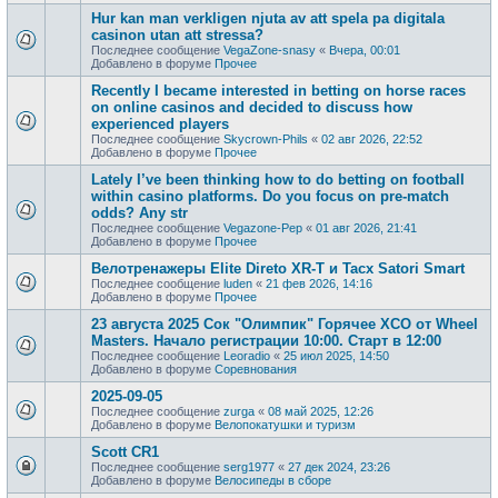
Hur kan man verkligen njuta av att spela pa digitala
casinon utan att stressa?
Последнее сообщение
VegaZone-snasy
«
Вчера, 00:01
Добавлено в форуме
Прочее
Recently I became interested in betting on horse races
on online casinos and decided to discuss how
experienced players
Последнее сообщение
Skycrown-Phils
«
02 авг 2026, 22:52
Добавлено в форуме
Прочее
Lately I’ve been thinking how to do betting on football
within casino platforms. Do you focus on pre-match
odds? Any str
Последнее сообщение
Vegazone-Pep
«
01 авг 2026, 21:41
Добавлено в форуме
Прочее
Велотренажеры Elite Direto XR-T и Tacx Satori Smart
Последнее сообщение
luden
«
21 фев 2026, 14:16
Добавлено в форуме
Прочее
23 августа 2025 Сок "Олимпик" Горячее XCO от Wheel
Masters. Начало регистрации 10:00. Старт в 12:00
Последнее сообщение
Leoradio
«
25 июл 2025, 14:50
Добавлено в форуме
Соревнования
2025-09-05
Последнее сообщение
zurga
«
08 май 2025, 12:26
Добавлено в форуме
Велопокатушки и туризм
Scott CR1
Последнее сообщение
serg1977
«
27 дек 2024, 23:26
Добавлено в форуме
Велосипеды в сборе