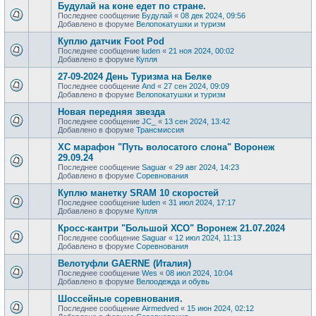
Будулай на коне едет по стране.
Последнее сообщение
Будулай
«
08 дек 2024, 09:56
Добавлено в форуме
Велопокатушки и туризм
Куплю датчик Foot Pod
Последнее сообщение
luden
«
21 ноя 2024, 00:02
Добавлено в форуме
Купля
27-09-2024 День Туризма на Белке
Последнее сообщение
And
«
27 сен 2024, 09:09
Добавлено в форуме
Велопокатушки и туризм
Новая передняя звезда
Последнее сообщение
JC_
«
13 сен 2024, 13:42
Добавлено в форуме
Трансмиссия
XC марафон "Путь волосатого слона" Воронеж
29.09.24
Последнее сообщение
Saguar
«
29 авг 2024, 14:23
Добавлено в форуме
Соревнования
Куплю манетку SRAM 10 скоростей
Последнее сообщение
luden
«
31 июл 2024, 17:17
Добавлено в форуме
Купля
Кросс-кантри "Большой ХСО" Воронеж 21.07.2024
Последнее сообщение
Saguar
«
12 июл 2024, 11:13
Добавлено в форуме
Соревнования
Велотуфли GAERNE (Италия)
Последнее сообщение
Wes
«
08 июл 2024, 10:04
Добавлено в форуме
Велоодежда и обувь
Шоссейные соревнования.
Последнее сообщение
Airmedved
«
15 июн 2024, 02:12