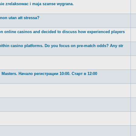
sie zrelaksowac i maja szanse wygrana.
inon utan att stressa?
 on online casinos and decided to discuss how experienced players
 within casino platforms. Do you focus on pre-match odds? Any str
Masters. Начало регистрации 10:00. Старт в 12:00