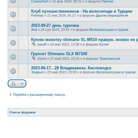
Сvarozhich
»
10 фев 2024, 09:22
» в форуме
Прочее
Клуб путешественников - На велосипеде в Турцию
Pohman
»
21 янв 2024, 01:17
» в форуме
Другие мероприятия
2023-09-27 день туризма
And
»
24 сен 2023, 20:47
» в форуме
Велопокатушки и туризм
Куплю монетку shimano SL-M510 правую, можно не 
seruff
»
14 июн 2023, 13:08
» в форуме
Купля
Групсет Shimano SLX M7100
Denni
»
27 май 2023, 23:10
» в форуме
Трансмиссия
2023-06-17...28 Владикавказ- Кисловодск
Эндрью
»
23 май 2023, 23:09
» в форуме
Велопокатушки и туризм
Перейти к расширенному поиску
Список форумов