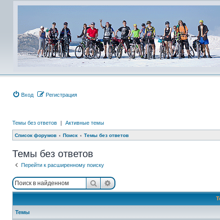
Вход
Регистрация
Темы без ответов
|
Активные темы
Список форумов
Поиск
Темы без ответов
Темы без ответов
Перейти к расширенному поиску
Поиск
Расширенный поиск
Т
Темы