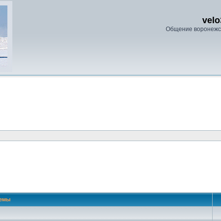
velo
Общение воронежс
емы