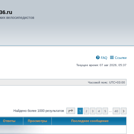
36.ru
ких велосипедистов
FAQ
Ссылки
Текущее время: 07 авг 2026, 05:37
Часовой пояс:
UTC+03:00
Страница
1
из
40
Найдено более 1000 результатов
1
2
3
4
5
40
…
След.
Ответы
Просмотры
Последнее сообщение