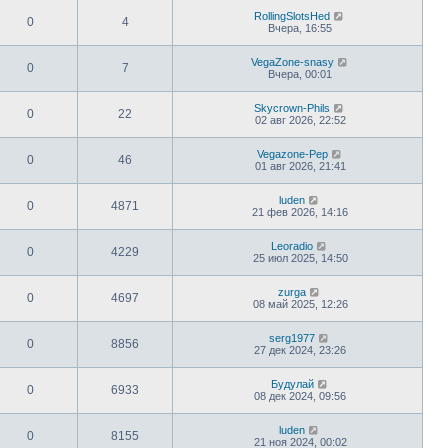
RollingSlotsHed
0
4
Вчера, 16:55
VegaZone-snasy
0
7
Вчера, 00:01
Skycrown-Phils
0
22
02 авг 2026, 22:52
Vegazone-Pep
0
46
01 авг 2026, 21:41
luden
0
4871
21 фев 2026, 14:16
Leoradio
0
4229
25 июл 2025, 14:50
zurga
0
4697
08 май 2025, 12:26
serg1977
0
8856
27 дек 2024, 23:26
Будулай
0
6933
08 дек 2024, 09:56
luden
0
8155
21 ноя 2024, 00:02