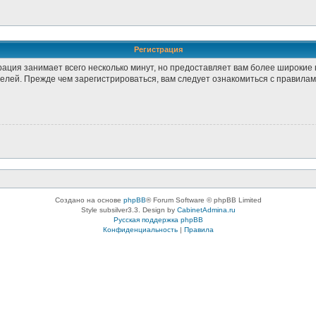
Регистрация
рация занимает всего несколько минут, но предоставляет вам более широки
лей. Прежде чем зарегистрироваться, вам следует ознакомиться с правилам
Создано на основе
phpBB
® Forum Software © phpBB Limited
Style subsilver3.3. Design by
CabinetAdmina.ru
Русская поддержка phpBB
Конфиденциальность
|
Правила