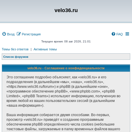
velo36.ru
Вход
Регистрация
FAQ
Текущее время: 08 авг 2026, 21:01
Темы без ответов
|
Активные темы
Список форумов
velo36.ru - Соглашение о конфиденциальности
Это соглашение подробно объясняет, как «velo36.ru» и его
подразделения (в дальнейшем «мы», «наш», «velo36.ru»,
«https://www.velo36.ru/forum») и phpBB (в дальнейшем «они»,
«программное обеспечение phpBB», «www.phpbb.com», «phpBB
Limited», «phpBB Teams») используют информацию, полученную во
время любой из ваших пользовательских сессий (в дальнейшем
«ваша информация»).
Ваша информация собирается двумя способами. Во-первых,
просмотр «velo36.ru» приведёт к созданию программным
обеспечением phpBB определённого числа cookies (небольшие
текстовые файлы, загружаемые в папку временных файлов вашего