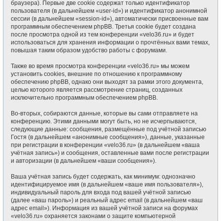
браузера). Первые две cookie содержат только идентификатор
пользователя (в дальнейшем «user-id») и идентификатор анонимной
сессии (в дальнейшем «session-id»), автоматически присвоенные вам
программным обеспечением phpBB. Третья cookie будет создана
после просмотра одной из тем конференции «velo36.ru» и будет
использоваться для хранения информации о прочтённых вами темах,
повышая таким образом удобство работы с форумами.
Также во время просмотра конференции «velo36.ru» мы можем
установить cookies, внешние по отношению к программному
обеспечению phpBB, однако они выходят за рамки этого документа,
целью которого является рассмотрение страниц, созданных
исключительно программным обеспечением phpBB.
Во-вторых, собираются данные, которые вы сами отправляете на
конференцию. Этими данными могут быть, но не исчерпываются,
следующие данные: сообщения, размещённые под учётной записью
Гостя (в дальнейшем «анонимные сообщения»), данные, указанные
при регистрации в конференции «velo36.ru» (в дальнейшем «ваша
учётная запись») и сообщения, оставленные вами после регистрации
и авторизации (в дальнейшем «ваши сообщения»).
Ваша учётная запись будет содержать, как минимум: однозначно
идентифицируемое имя (в дальнейшем «ваше имя пользователя»),
индивидуальный пароль для входа под вашей учётной записью
(далее «ваш пароль») и реальный адрес email (в дальнейшем «ваш
адрес email»). Информация из вашей учётной записи на форумах
«velo36.ru» охраняется законами о защите компьютерной