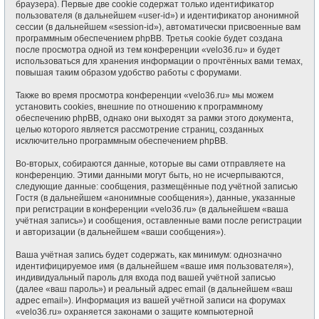
браузера). Первые две cookie содержат только идентификатор
пользователя (в дальнейшем «user-id») и идентификатор анонимной
сессии (в дальнейшем «session-id»), автоматически присвоенные вам
программным обеспечением phpBB. Третья cookie будет создана
после просмотра одной из тем конференции «velo36.ru» и будет
использоваться для хранения информации о прочтённых вами темах,
повышая таким образом удобство работы с форумами.
Также во время просмотра конференции «velo36.ru» мы можем
установить cookies, внешние по отношению к программному
обеспечению phpBB, однако они выходят за рамки этого документа,
целью которого является рассмотрение страниц, созданных
исключительно программным обеспечением phpBB.
Во-вторых, собираются данные, которые вы сами отправляете на
конференцию. Этими данными могут быть, но не исчерпываются,
следующие данные: сообщения, размещённые под учётной записью
Гостя (в дальнейшем «анонимные сообщения»), данные, указанные
при регистрации в конференции «velo36.ru» (в дальнейшем «ваша
учётная запись») и сообщения, оставленные вами после регистрации
и авторизации (в дальнейшем «ваши сообщения»).
Ваша учётная запись будет содержать, как минимум: однозначно
идентифицируемое имя (в дальнейшем «ваше имя пользователя»),
индивидуальный пароль для входа под вашей учётной записью
(далее «ваш пароль») и реальный адрес email (в дальнейшем «ваш
адрес email»). Информация из вашей учётной записи на форумах
«velo36.ru» охраняется законами о защите компьютерной