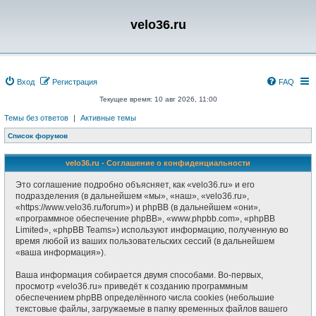
velo36.ru
Вход
Регистрация
FAQ
Текущее время: 10 авг 2026, 11:00
Темы без ответов
|
Активные темы
Список форумов
velo36.ru - Соглашение о конфиденциальности
Это соглашение подробно объясняет, как «velo36.ru» и его
подразделения (в дальнейшем «мы», «наш», «velo36.ru»,
«https://www.velo36.ru/forum») и phpBB (в дальнейшем «они»,
«программное обеспечение phpBB», «www.phpbb.com», «phpBB
Limited», «phpBB Teams») используют информацию, полученную во
время любой из ваших пользовательских сессий (в дальнейшем
«ваша информация»).
Ваша информация собирается двумя способами. Во-первых,
просмотр «velo36.ru» приведёт к созданию программным
обеспечением phpBB определённого числа cookies (небольшие
текстовые файлы, загружаемые в папку временных файлов вашего