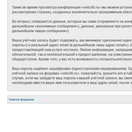
Также во время просмотра конференции «velo36.ru» мы можем установ
рассмотрение страниц, созданных исключительно программным обес
Во-вторых, собираются данные, которые вы сами отправляете на кон
дальнейшем «анонимные сообщения»), данные, указанные при регистр
дальнейшем «ваши сообщения»).
Ваша учётная запись будет содержать, как минимум: однозначно иде
пароль») и реальный адрес email (в дальнейшем «ваш адрес email»)
предоставляющей нам услуги хостинга. Любая информация, запрашивае
обязательной, так и необязательной к предоставлению, на усмотрени
общедоступна. Кроме того, у вас есть возможность согласиться/отк
Ваш пароль надёжно зашифрован (односторонним хэшированием). Одна
учётной записи на форумах «velo36.ru», пожалуйста, храните его в та
случае, если вы забудете ваш пароль к вашей учётной записи, вы с
необходимо ввести ваше имя пользователя и ваш адрес email, после 
Список форумов