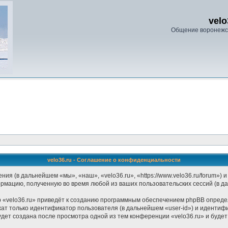
velo
Общение воронежс
velo36.ru - Соглашение о конфиденциальности
ения (в дальнейшем «мы», «наш», «velo36.ru», «https://www.velo36.ru/forum»
ормацию, полученную во время любой из ваших пользовательских сессий (в 
 «velo36.ru» приведёт к созданию программным обеспечением phpBB определ
ат только идентификатор пользователя (в дальнейшем «user-id») и идентифи
дет создана после просмотра одной из тем конференции «velo36.ru» и буде