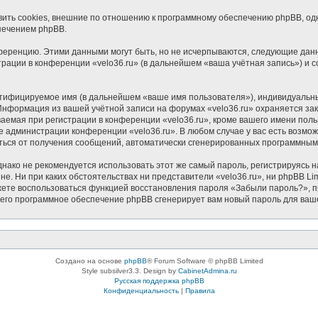
ить cookies, внешние по отношению к программному обеспечению phpBB, одна
печением phpBB.
ференцию. Этими данными могут быть, но не исчерпываются, следующие дан
ации в конференции «velo36.ru» (в дальнейшем «ваша учётная запись») и с
нтифицируемое имя (в дальнейшем «ваше имя пользователя»), индивидуальн
. Информация из вашей учётной записи на форумах «velo36.ru» охраняется 
мая при регистрации в конференции «velo36.ru», кроме вашего имени пользо
е администрации конференции «velo36.ru». В любом случае у вас есть возмо
азаться от получения сообщений, автоматически сгенерированных программны
ко не рекомендуется использовать этот же самый пароль, регистрируясь на
йне. Ни при каких обстоятельствах ни представители «velo36.ru», ни phpBB Li
можете воспользоваться функцией восстановления пароля «Забыли пароль?»
чего программное обеспечение phpBB сгенерирует вам новый пароль для ваш
Создано на основе
phpBB
® Forum Software © phpBB Limited
Style subsilver3.3. Design by
CabinetAdmina.ru
Русская поддержка phpBB
Конфиденциальность
|
Правила