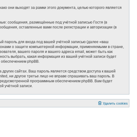
ко они выходят за рамки этого документа, целью которого является
ные: сообщения, размещённые под учётной записью Гостя (в
ообщения, оставленные вами после регистрации и авторизации (в
ый пароль для входа под вашей учётной записью (далее «ваш
законами о защите компьютерной информации, применяемыми в стране,
вателя, вашего пароля и вашего адреса email, может быть как
жность выбрать, какая информация из вашей учётной записи будет
м обеспечением phpBB.
 других сайтах. Ваш пароль является средством доступа к вашей
mited, ни другое третье лицо не вправе спрашивать ваш пароль. В
, предусмотренной программным обеспечением phpBB. Вам будет
ей учётной записи.
Удалить cookies