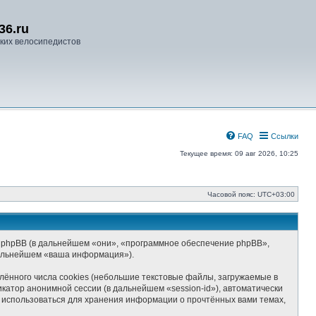
36.ru
ких велосипедистов
FAQ
Ссылки
Текущее время: 09 авг 2026, 10:25
Часовой пояс:
UTC+03:00
) и phpBB (в дальнейшем «они», «программное обеспечение phpBB»,
дальнейшем «ваша информация»).
ённого числа cookies (небольшие текстовые файлы, загружаемые в
катор анонимной сессии (в дальнейшем «session-id»), автоматически
т использоваться для хранения информации о прочтённых вами темах,