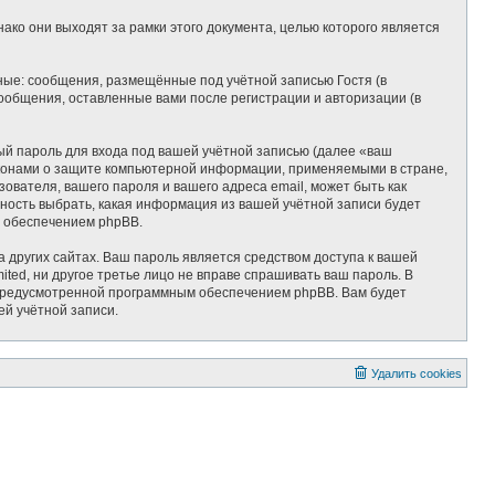
ко они выходят за рамки этого документа, целью которого является
ные: сообщения, размещённые под учётной записью Гостя (в
ообщения, оставленные вами после регистрации и авторизации (в
ый пароль для входа под вашей учётной записью (далее «ваш
законами о защите компьютерной информации, применяемыми в стране,
вателя, вашего пароля и вашего адреса email, может быть как
жность выбрать, какая информация из вашей учётной записи будет
м обеспечением phpBB.
 других сайтах. Ваш пароль является средством доступа к вашей
mited, ни другое третье лицо не вправе спрашивать ваш пароль. В
, предусмотренной программным обеспечением phpBB. Вам будет
ей учётной записи.
Удалить cookies