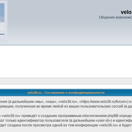
velo
Общение воронежс
velo36.ru - Соглашение о конфиденциальности
ения (в дальнейшем «мы», «наш», «velo36.ru», «https://www.velo36.ru/forum»
ормацию, полученную во время любой из ваших пользовательских сессий (в 
 «velo36.ru» приведёт к созданию программным обеспечением phpBB определ
ат только идентификатор пользователя (в дальнейшем «user-id») и идентифи
дет создана после просмотра одной из тем конференции «velo36.ru» и буде