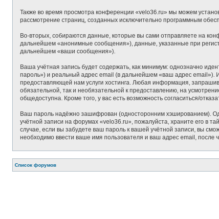
Также во время просмотра конференции «velo36.ru» мы можем установ
рассмотрение страниц, созданных исключительно программным обес
Во-вторых, собираются данные, которые вы сами отправляете на кон
дальнейшем «анонимные сообщения»), данные, указанные при регистр
дальнейшем «ваши сообщения»).
Ваша учётная запись будет содержать, как минимум: однозначно иде
пароль») и реальный адрес email (в дальнейшем «ваш адрес email»)
предоставляющей нам услуги хостинга. Любая информация, запрашивае
обязательной, так и необязательной к предоставлению, на усмотрени
общедоступна. Кроме того, у вас есть возможность согласиться/отк
Ваш пароль надёжно зашифрован (односторонним хэшированием). Одна
учётной записи на форумах «velo36.ru», пожалуйста, храните его в та
случае, если вы забудете ваш пароль к вашей учётной записи, вы с
необходимо ввести ваше имя пользователя и ваш адрес email, после 
Список форумов