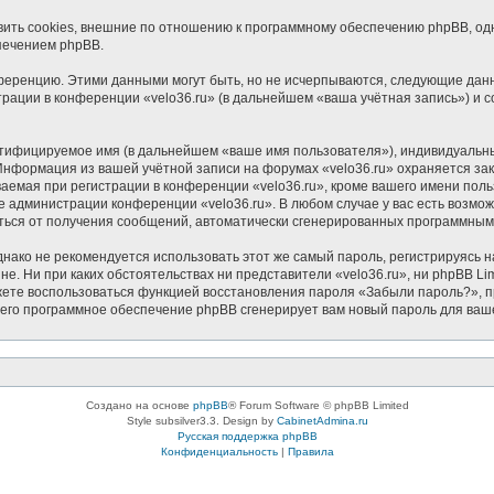
ить cookies, внешние по отношению к программному обеспечению phpBB, одна
печением phpBB.
ференцию. Этими данными могут быть, но не исчерпываются, следующие дан
ации в конференции «velo36.ru» (в дальнейшем «ваша учётная запись») и с
нтифицируемое имя (в дальнейшем «ваше имя пользователя»), индивидуальн
. Информация из вашей учётной записи на форумах «velo36.ru» охраняется 
мая при регистрации в конференции «velo36.ru», кроме вашего имени пользо
е администрации конференции «velo36.ru». В любом случае у вас есть возмо
азаться от получения сообщений, автоматически сгенерированных программны
ко не рекомендуется использовать этот же самый пароль, регистрируясь на
йне. Ни при каких обстоятельствах ни представители «velo36.ru», ни phpBB Li
можете воспользоваться функцией восстановления пароля «Забыли пароль?»
чего программное обеспечение phpBB сгенерирует вам новый пароль для ваш
Создано на основе
phpBB
® Forum Software © phpBB Limited
Style subsilver3.3. Design by
CabinetAdmina.ru
Русская поддержка phpBB
Конфиденциальность
|
Правила