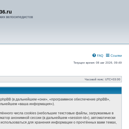
36.ru
ких велосипедистов
FAQ
Ссылки
Текущее время: 08 авг 2026, 09:49
Часовой пояс:
UTC+03:00
) и phpBB (в дальнейшем «они», «программное обеспечение phpBB»,
дальнейшем «ваша информация»).
ённого числа cookies (небольшие текстовые файлы, загружаемые в
катор анонимной сессии (в дальнейшем «session-id»), автоматически
т использоваться для хранения информации о прочтённых вами темах,