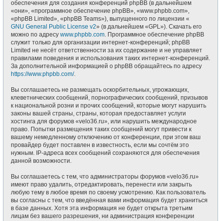
обеспечения для создания конференций phpBB (в дальнейшем
«они», «программное обеспечение phpBB», «www.phpbb.com»,
«phpBB Limited», «phpBB Teams»), выпущенного по лицензии «
GNU General Public License v2
» (в дальнейшем «GPL»). Скачать его
можно по адресу
www.phpbb.com
. Программное обеспечение phpBB
служит только для организации интернет-конференций; phpBB
Limited не несёт ответственности за их содержание и не управляет
правилами поведения и использования таких интернет-конференций.
За дополнительной информацией о phpBB обращайтесь по адресу
https://www.phpbb.com/
.
Вы соглашаетесь не размещать оскорбительных, угрожающих,
клеветнических сообщений, порнографических сообщений, призывов
к национальной розни и прочих сообщений, которые могут нарушить
законы вашей страны, страны, которая предоставляет услуги
хостинга для форумов «velo36.ru», или нарушить международное
право. Попытки размещения таких сообщений могут привести к
вашему немедленному отключению от конференции, при этом ваш
провайдер будет поставлен в известность, если мы сочтём это
нужным. IP-адреса всех сообщений сохраняются для обеспечения
данной возможности.
Вы соглашаетесь с тем, что администраторы форумов «velo36.ru»
имеют право удалить, отредактировать, перенести или закрыть
любую тему в любое время по своему усмотрению. Как пользователь
вы согласны с тем, что введённая вами информация будет храниться
в базе данных. Хотя эта информация не будет открыта третьим
лицам без вашего разрешения, ни администрация конференции