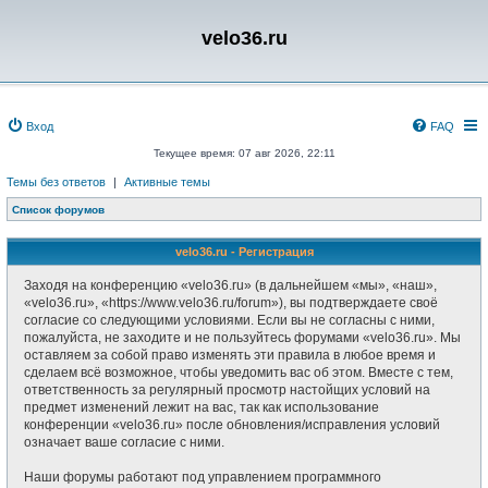
velo36.ru
Вход
FAQ
Текущее время: 07 авг 2026, 22:11
Темы без ответов
|
Активные темы
Список форумов
velo36.ru - Регистрация
Заходя на конференцию «velo36.ru» (в дальнейшем «мы», «наш»,
«velo36.ru», «https://www.velo36.ru/forum»), вы подтверждаете своё
согласие со следующими условиями. Если вы не согласны с ними,
пожалуйста, не заходите и не пользуйтесь форумами «velo36.ru». Мы
оставляем за собой право изменять эти правила в любое время и
сделаем всё возможное, чтобы уведомить вас об этом. Вместе с тем,
ответственность за регулярный просмотр настойщих условий на
предмет изменений лежит на вас, так как использование
конференции «velo36.ru» после обновления/исправления условий
означает ваше согласие с ними.
Наши форумы работают под управлением программного