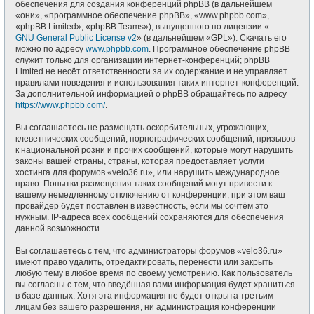
обеспечения для создания конференций phpBB (в дальнейшем
«они», «программное обеспечение phpBB», «www.phpbb.com»,
«phpBB Limited», «phpBB Teams»), выпущенного по лицензии «
GNU General Public License v2
» (в дальнейшем «GPL»). Скачать его
можно по адресу
www.phpbb.com
. Программное обеспечение phpBB
служит только для организации интернет-конференций; phpBB
Limited не несёт ответственности за их содержание и не управляет
правилами поведения и использования таких интернет-конференций.
За дополнительной информацией о phpBB обращайтесь по адресу
https://www.phpbb.com/
.
Вы соглашаетесь не размещать оскорбительных, угрожающих,
клеветнических сообщений, порнографических сообщений, призывов
к национальной розни и прочих сообщений, которые могут нарушить
законы вашей страны, страны, которая предоставляет услуги
хостинга для форумов «velo36.ru», или нарушить международное
право. Попытки размещения таких сообщений могут привести к
вашему немедленному отключению от конференции, при этом ваш
провайдер будет поставлен в известность, если мы сочтём это
нужным. IP-адреса всех сообщений сохраняются для обеспечения
данной возможности.
Вы соглашаетесь с тем, что администраторы форумов «velo36.ru»
имеют право удалить, отредактировать, перенести или закрыть
любую тему в любое время по своему усмотрению. Как пользователь
вы согласны с тем, что введённая вами информация будет храниться
в базе данных. Хотя эта информация не будет открыта третьим
лицам без вашего разрешения, ни администрация конференции