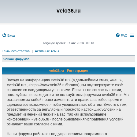
velo36.ru
Вход
FAQ
Текущее время: 07 авг 2026, 00:13
Темы без ответов
|
Активные темы
Список форумов
velo36.ru - Регистрация
Заходя на конференцию «velo36.ru» (в дальнейшем «мы», «наш»,
«velo36.ru», «https://www.velo36.ru/forum»), вы подтверждаете своё
согласие со следующими условиями. Если вы не согласны с ними,
пожалуйста, не заходите и не пользуйтесь форумами «velo36.ru». Мы
оставляем за собой право изменять эти правила в любое время и
сделаем всё возможное, чтобы уведомить вас об этом. Вместе с тем,
ответственность за регулярный просмотр настойщих условий на
предмет изменений лежит на вас, так как использование
конференции «velo36.ru» после обновления/исправления условий
означает ваше согласие с ними.
Наши форумы работают под управлением программного