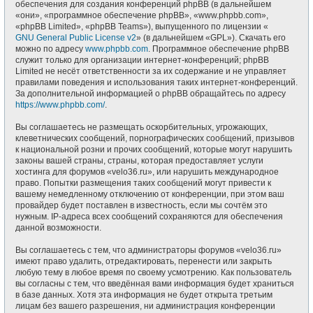
обеспечения для создания конференций phpBB (в дальнейшем
«они», «программное обеспечение phpBB», «www.phpbb.com»,
«phpBB Limited», «phpBB Teams»), выпущенного по лицензии «
GNU General Public License v2
» (в дальнейшем «GPL»). Скачать его
можно по адресу
www.phpbb.com
. Программное обеспечение phpBB
служит только для организации интернет-конференций; phpBB
Limited не несёт ответственности за их содержание и не управляет
правилами поведения и использования таких интернет-конференций.
За дополнительной информацией о phpBB обращайтесь по адресу
https://www.phpbb.com/
.
Вы соглашаетесь не размещать оскорбительных, угрожающих,
клеветнических сообщений, порнографических сообщений, призывов
к национальной розни и прочих сообщений, которые могут нарушить
законы вашей страны, страны, которая предоставляет услуги
хостинга для форумов «velo36.ru», или нарушить международное
право. Попытки размещения таких сообщений могут привести к
вашему немедленному отключению от конференции, при этом ваш
провайдер будет поставлен в известность, если мы сочтём это
нужным. IP-адреса всех сообщений сохраняются для обеспечения
данной возможности.
Вы соглашаетесь с тем, что администраторы форумов «velo36.ru»
имеют право удалить, отредактировать, перенести или закрыть
любую тему в любое время по своему усмотрению. Как пользователь
вы согласны с тем, что введённая вами информация будет храниться
в базе данных. Хотя эта информация не будет открыта третьим
лицам без вашего разрешения, ни администрация конференции