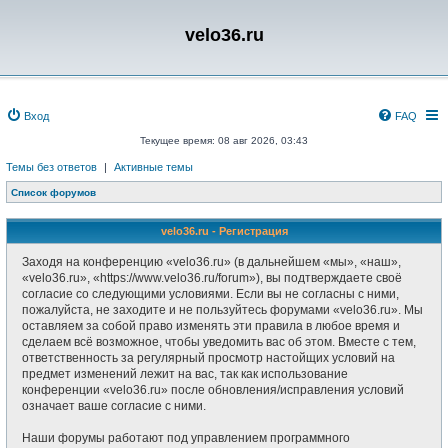
velo36.ru
Вход
FAQ
Текущее время: 08 авг 2026, 03:43
Темы без ответов
|
Активные темы
Список форумов
velo36.ru - Регистрация
Заходя на конференцию «velo36.ru» (в дальнейшем «мы», «наш»,
«velo36.ru», «https://www.velo36.ru/forum»), вы подтверждаете своё
согласие со следующими условиями. Если вы не согласны с ними,
пожалуйста, не заходите и не пользуйтесь форумами «velo36.ru». Мы
оставляем за собой право изменять эти правила в любое время и
сделаем всё возможное, чтобы уведомить вас об этом. Вместе с тем,
ответственность за регулярный просмотр настойщих условий на
предмет изменений лежит на вас, так как использование
конференции «velo36.ru» после обновления/исправления условий
означает ваше согласие с ними.
Наши форумы работают под управлением программного