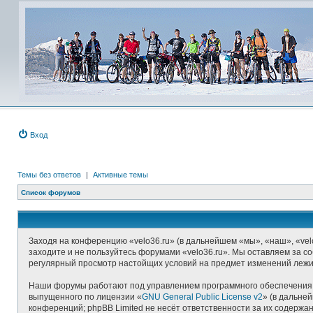
Вход
Темы без ответов
|
Активные темы
Список форумов
Заходя на конференцию «velo36.ru» (в дальнейшем «мы», «наш», «velo3
заходите и не пользуйтесь форумами «velo36.ru». Мы оставляем за со
регулярный просмотр настойщих условий на предмет изменений лежит 
Наши форумы работают под управлением программного обеспечения д
выпущенного по лицензии «
GNU General Public License v2
» (в дальне
конференций; phpBB Limited не несёт ответственности за их содерж