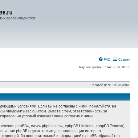
36.ru
ких велосипедистов
FAQ
Ссылки
Текущее время: 07 авг 2026, 06:33
Часовой пояс:
UTC+03:00
ледующими условиями. Если вы не согласны с ними, пожалуйста, не
ы уведомить вас об этом. Вместе с тем, ответственность за
справления условий означает ваше согласие с ними.
ечение phpBB», «www.phpbb.com», «phpBB Limited», «phpBB Teams»),
спечение phpBB служит только для организации интернет-
-конференций. За дополнительной информацией о phpBB обращайтесь