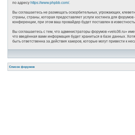
по адресу
https://www.phpbb.com/
.
Вы соглашаетесь не размещать оскорбительных, угрожающих, клеветн
страны, страны, которая предоставляет услуги хостинга для форумо
конференции, при этом ваш провайдер будет поставлен в известность
Вы соглашаетесь с тем, что администраторы форумов «velo36.ru» име
что введённая вами информация будет храниться в базе данных. Хотя
быть ответственна за действия хакеров, которые могут привести к не
Список форумов