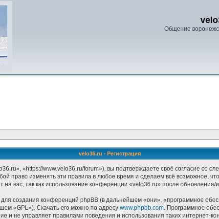
velo
Общение воронежс
velo36.ru - Регистрация
6.ru», «https://www.velo36.ru/forum»), вы подтверждаете своё согласие со с
бой право изменять эти правила в любое время и сделаем всё возможное, чтоб
на вас, так как использование конференции «velo36.ru» после обновления/и
ля создания конференций phpBB (в дальнейшем «они», «программное обесп
йшем «GPL»). Скачать его можно по адресу
www.phpbb.com
. Программное обе
ание и не управляет правилами поведения и использования таких интернет