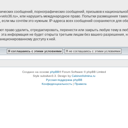
ических сообщений, порнографических сообщений, призывов к национальной
в «velo36.ru», или нарушить международное право. Попытки размещения таки
, если мы сочтём это нужным. IP-адреса всех сообщений сохраняются для о
ют право удалить, отредактировать, перенести или закрыть любую тему в люб
 эта информация не будет открыта третьим лицам без вашего разрешения, н
санкционированному доступу к ней.
Создано на основе
phpBB
® Forum Software © phpBB Limited
Style subsilver3.3. Design by
CabinetAdmina.ru
Русская поддержка phpBB
Конфиденциальность
|
Правила