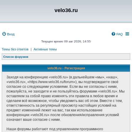
velo36.ru
Вход
FAQ
Текущее время: 09 авг 2026, 14:55
Темы без ответов
|
Активные темы
Список форумов
velo36.ru - Регистрация
Заходя на конференцию «velo36.ru» (в дальнейшем «мы», «наш»,
«velo36.ru», «https://www.velo36.ru/forum»), вы подтверждаете своё
согласие со следующими условиями. Если вы не согласны с ними,
пожалуйста, не заходите и не пользуйтесь форумами «velo36.ru». Мы
оставляем за собой право изменять эти правила в любое время и
сделаем всё возможное, чтобы уведомить вас об этом. Вместе с тем,
ответственность за регулярный просмотр настойщих условий на
предмет изменений лежит на вас, так как использование
конференции «velo36.ru» после обновления/исправления условий
означает ваше согласие с ними.
Наши форумы работают под управлением программного