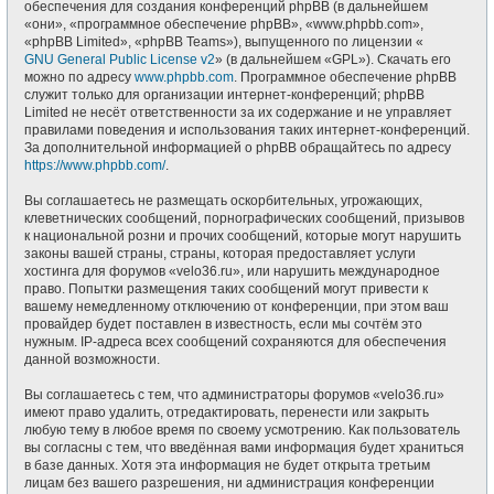
обеспечения для создания конференций phpBB (в дальнейшем
«они», «программное обеспечение phpBB», «www.phpbb.com»,
«phpBB Limited», «phpBB Teams»), выпущенного по лицензии «
GNU General Public License v2
» (в дальнейшем «GPL»). Скачать его
можно по адресу
www.phpbb.com
. Программное обеспечение phpBB
служит только для организации интернет-конференций; phpBB
Limited не несёт ответственности за их содержание и не управляет
правилами поведения и использования таких интернет-конференций.
За дополнительной информацией о phpBB обращайтесь по адресу
https://www.phpbb.com/
.
Вы соглашаетесь не размещать оскорбительных, угрожающих,
клеветнических сообщений, порнографических сообщений, призывов
к национальной розни и прочих сообщений, которые могут нарушить
законы вашей страны, страны, которая предоставляет услуги
хостинга для форумов «velo36.ru», или нарушить международное
право. Попытки размещения таких сообщений могут привести к
вашему немедленному отключению от конференции, при этом ваш
провайдер будет поставлен в известность, если мы сочтём это
нужным. IP-адреса всех сообщений сохраняются для обеспечения
данной возможности.
Вы соглашаетесь с тем, что администраторы форумов «velo36.ru»
имеют право удалить, отредактировать, перенести или закрыть
любую тему в любое время по своему усмотрению. Как пользователь
вы согласны с тем, что введённая вами информация будет храниться
в базе данных. Хотя эта информация не будет открыта третьим
лицам без вашего разрешения, ни администрация конференции