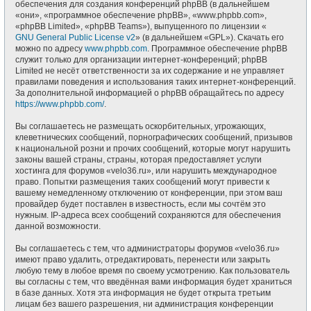
обеспечения для создания конференций phpBB (в дальнейшем
«они», «программное обеспечение phpBB», «www.phpbb.com»,
«phpBB Limited», «phpBB Teams»), выпущенного по лицензии «
GNU General Public License v2
» (в дальнейшем «GPL»). Скачать его
можно по адресу
www.phpbb.com
. Программное обеспечение phpBB
служит только для организации интернет-конференций; phpBB
Limited не несёт ответственности за их содержание и не управляет
правилами поведения и использования таких интернет-конференций.
За дополнительной информацией о phpBB обращайтесь по адресу
https://www.phpbb.com/
.
Вы соглашаетесь не размещать оскорбительных, угрожающих,
клеветнических сообщений, порнографических сообщений, призывов
к национальной розни и прочих сообщений, которые могут нарушить
законы вашей страны, страны, которая предоставляет услуги
хостинга для форумов «velo36.ru», или нарушить международное
право. Попытки размещения таких сообщений могут привести к
вашему немедленному отключению от конференции, при этом ваш
провайдер будет поставлен в известность, если мы сочтём это
нужным. IP-адреса всех сообщений сохраняются для обеспечения
данной возможности.
Вы соглашаетесь с тем, что администраторы форумов «velo36.ru»
имеют право удалить, отредактировать, перенести или закрыть
любую тему в любое время по своему усмотрению. Как пользователь
вы согласны с тем, что введённая вами информация будет храниться
в базе данных. Хотя эта информация не будет открыта третьим
лицам без вашего разрешения, ни администрация конференции