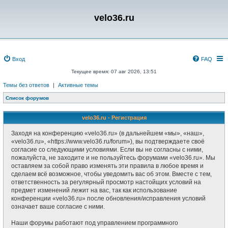
velo36.ru
Вход
FAQ
Текущее время: 07 авг 2026, 13:51
Темы без ответов
|
Активные темы
Список форумов
velo36.ru - Регистрация
Заходя на конференцию «velo36.ru» (в дальнейшем «мы», «наш»,
«velo36.ru», «https://www.velo36.ru/forum»), вы подтверждаете своё
согласие со следующими условиями. Если вы не согласны с ними,
пожалуйста, не заходите и не пользуйтесь форумами «velo36.ru». Мы
оставляем за собой право изменять эти правила в любое время и
сделаем всё возможное, чтобы уведомить вас об этом. Вместе с тем,
ответственность за регулярный просмотр настойщих условий на
предмет изменений лежит на вас, так как использование
конференции «velo36.ru» после обновления/исправления условий
означает ваше согласие с ними.
Наши форумы работают под управлением программного