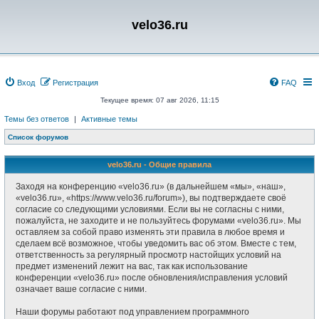
velo36.ru
Вход
Регистрация
FAQ
Текущее время: 07 авг 2026, 11:15
Темы без ответов
|
Активные темы
Список форумов
velo36.ru - Общие правила
Заходя на конференцию «velo36.ru» (в дальнейшем «мы», «наш»,
«velo36.ru», «https://www.velo36.ru/forum»), вы подтверждаете своё
согласие со следующими условиями. Если вы не согласны с ними,
пожалуйста, не заходите и не пользуйтесь форумами «velo36.ru». Мы
оставляем за собой право изменять эти правила в любое время и
сделаем всё возможное, чтобы уведомить вас об этом. Вместе с тем,
ответственность за регулярный просмотр настойщих условий на
предмет изменений лежит на вас, так как использование
конференции «velo36.ru» после обновления/исправления условий
означает ваше согласие с ними.
Наши форумы работают под управлением программного