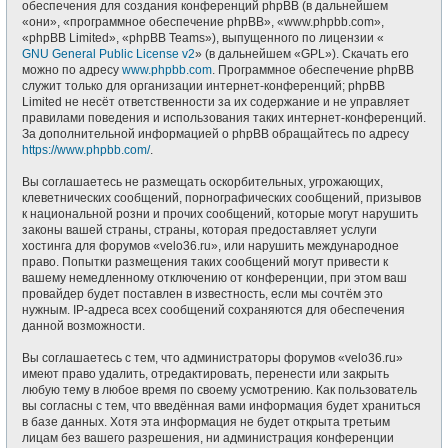
обеспечения для создания конференций phpBB (в дальнейшем
«они», «программное обеспечение phpBB», «www.phpbb.com»,
«phpBB Limited», «phpBB Teams»), выпущенного по лицензии «
GNU General Public License v2
» (в дальнейшем «GPL»). Скачать его
можно по адресу
www.phpbb.com
. Программное обеспечение phpBB
служит только для организации интернет-конференций; phpBB
Limited не несёт ответственности за их содержание и не управляет
правилами поведения и использования таких интернет-конференций.
За дополнительной информацией о phpBB обращайтесь по адресу
https://www.phpbb.com/
.
Вы соглашаетесь не размещать оскорбительных, угрожающих,
клеветнических сообщений, порнографических сообщений, призывов
к национальной розни и прочих сообщений, которые могут нарушить
законы вашей страны, страны, которая предоставляет услуги
хостинга для форумов «velo36.ru», или нарушить международное
право. Попытки размещения таких сообщений могут привести к
вашему немедленному отключению от конференции, при этом ваш
провайдер будет поставлен в известность, если мы сочтём это
нужным. IP-адреса всех сообщений сохраняются для обеспечения
данной возможности.
Вы соглашаетесь с тем, что администраторы форумов «velo36.ru»
имеют право удалить, отредактировать, перенести или закрыть
любую тему в любое время по своему усмотрению. Как пользователь
вы согласны с тем, что введённая вами информация будет храниться
в базе данных. Хотя эта информация не будет открыта третьим
лицам без вашего разрешения, ни администрация конференции