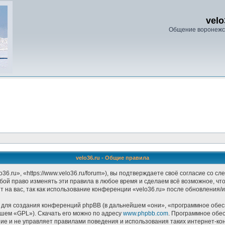
velo
Общение воронежс
velo36.ru - Общие правила
6.ru», «https://www.velo36.ru/forum»), вы подтверждаете своё согласие со с
бой право изменять эти правила в любое время и сделаем всё возможное, чтоб
на вас, так как использование конференции «velo36.ru» после обновления/и
ля создания конференций phpBB (в дальнейшем «они», «программное обесп
йшем «GPL»). Скачать его можно по адресу
www.phpbb.com
. Программное обе
ание и не управляет правилами поведения и использования таких интернет