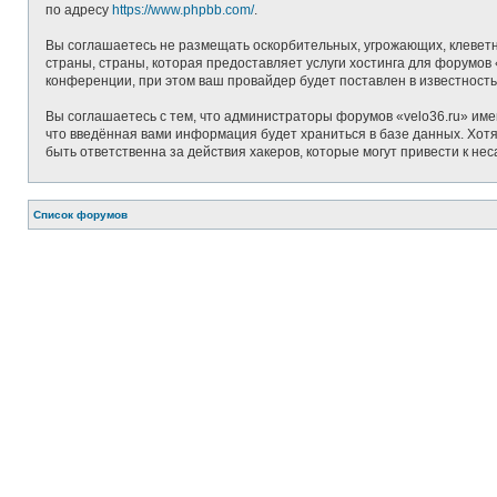
по адресу
https://www.phpbb.com/
.
Вы соглашаетесь не размещать оскорбительных, угрожающих, клеветн
страны, страны, которая предоставляет услуги хостинга для форумо
конференции, при этом ваш провайдер будет поставлен в известность
Вы соглашаетесь с тем, что администраторы форумов «velo36.ru» име
что введённая вами информация будет храниться в базе данных. Хотя
быть ответственна за действия хакеров, которые могут привести к не
Список форумов