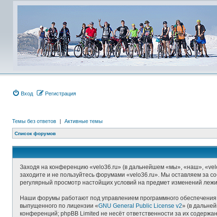
Вход
Регистрация
Темы без ответов
|
Активные темы
Список форумов
Заходя на конференцию «velo36.ru» (в дальнейшем «мы», «наш», «velo3
заходите и не пользуйтесь форумами «velo36.ru». Мы оставляем за со
регулярный просмотр настойщих условий на предмет изменений лежит 
Наши форумы работают под управлением программного обеспечения д
выпущенного по лицензии «
GNU General Public License v2
» (в дальне
конференций; phpBB Limited не несёт ответственности за их содерж