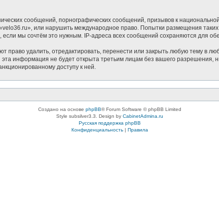
ических сообщений, порнографических сообщений, призывов к национальной
в «velo36.ru», или нарушить международное право. Попытки размещения таки
, если мы сочтём это нужным. IP-адреса всех сообщений сохраняются для о
ют право удалить, отредактировать, перенести или закрыть любую тему в люб
 эта информация не будет открыта третьим лицам без вашего разрешения, н
санкционированному доступу к ней.
Создано на основе
phpBB
® Forum Software © phpBB Limited
Style subsilver3.3. Design by
CabinetAdmina.ru
Русская поддержка phpBB
Конфиденциальность
|
Правила