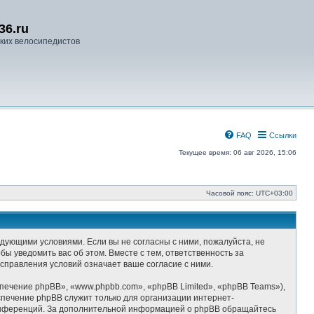
36.ru
ких велосипедистов
FAQ
Ссылки
Текущее время: 06 авг 2026, 15:06
Часовой пояс:
UTC+03:00
ледующими условиями. Если вы не согласны с ними, пожалуйста, не
ы уведомить вас об этом. Вместе с тем, ответственность за
справления условий означает ваше согласие с ними.
ечение phpBB», «www.phpbb.com», «phpBB Limited», «phpBB Teams»),
спечение phpBB служит только для организации интернет-
-конференций. За дополнительной информацией о phpBB обращайтесь