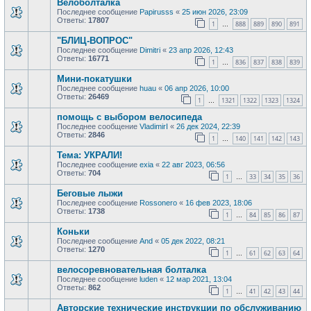
Велоболталка
Последнее сообщение
Papirusss
«
25 июн 2026, 23:09
Ответы:
17807
1
888
889
890
891
…
"БЛИЦ-ВОПРОС"
Последнее сообщение
Dimitri
«
23 апр 2026, 12:43
Ответы:
16771
1
836
837
838
839
…
Мини-покатушки
Последнее сообщение
huau
«
06 апр 2026, 10:00
Ответы:
26469
1
1321
1322
1323
1324
…
помощь с выбором велосипеда
Последнее сообщение
VladimirI
«
26 дек 2024, 22:39
Ответы:
2846
1
140
141
142
143
…
Тема: УКРАЛИ!
Последнее сообщение
exia
«
22 авг 2023, 06:56
Ответы:
704
1
33
34
35
36
…
Беговые лыжи
Последнее сообщение
Rossonero
«
16 фев 2023, 18:06
Ответы:
1738
1
84
85
86
87
…
Коньки
Последнее сообщение
And
«
05 дек 2022, 08:21
Ответы:
1270
1
61
62
63
64
…
велосоревновательная болталка
Последнее сообщение
luden
«
12 мар 2021, 13:04
Ответы:
862
1
41
42
43
44
…
Авторские технические инструкции по обслуживанию