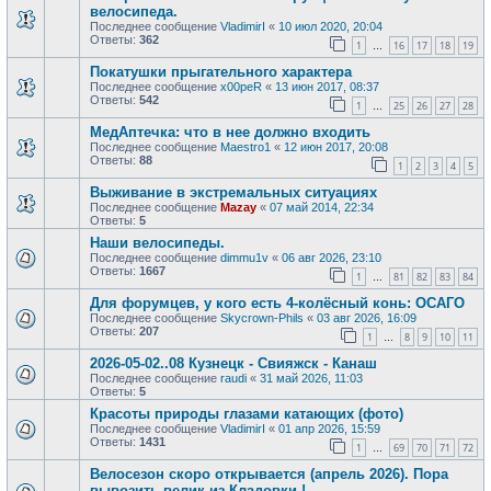
велосипеда.
Последнее сообщение
VladimirI
«
10 июл 2020, 20:04
Ответы:
362
1
16
17
18
19
…
Покатушки прыгательного характера
Последнее сообщение
x00peR
«
13 июн 2017, 08:37
Ответы:
542
1
25
26
27
28
…
МедАптечка: что в нее должно входить
Последнее сообщение
Maestro1
«
12 июн 2017, 20:08
Ответы:
88
1
2
3
4
5
Выживание в экстремальных ситуациях
Последнее сообщение
Mazay
«
07 май 2014, 22:34
Ответы:
5
Наши велосипеды.
Последнее сообщение
dimmu1v
«
06 авг 2026, 23:10
Ответы:
1667
1
81
82
83
84
…
Для форумцев, у кого есть 4-колёсный конь: ОСАГО
Последнее сообщение
Skycrown-Phils
«
03 авг 2026, 16:09
Ответы:
207
1
8
9
10
11
…
2026-05-02..08 Кузнецк - Свияжск - Канаш
Последнее сообщение
raudi
«
31 май 2026, 11:03
Ответы:
5
Красоты природы глазами катающих (фото)
Последнее сообщение
VladimirI
«
01 апр 2026, 15:59
Ответы:
1431
1
69
70
71
72
…
Велосезон скоро открывается (апрель 2026). Пора
вывозить велик из Кладовки !