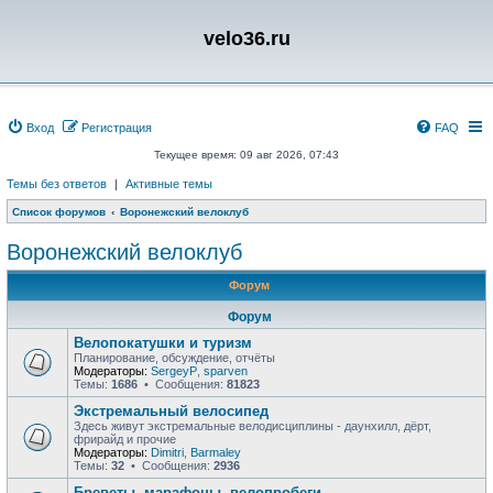
velo36.ru
Вход
Регистрация
FAQ
Текущее время: 09 авг 2026, 07:43
Темы без ответов
|
Активные темы
Список форумов
Воронежский велоклуб
Воронежский велоклуб
Форум
Форум
Велопокатушки и туризм
Планирование, обсуждение, отчёты
Модераторы:
SergeyP
,
sparven
Темы:
1686
• Сообщения:
81823
Экстремальный велосипед
Здесь живут экстремальные велодисциплины - даунхилл, дёрт,
фрирайд и прочие
Модераторы:
Dimitri
,
Barmaley
Темы:
32
• Сообщения:
2936
Бреветы, марафоны, велопробеги