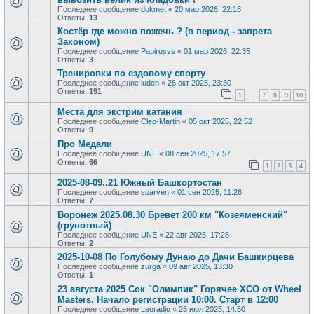
Последнее сообщение
dokmet
«
20 мар 2026, 22:18
Ответы:
13
Костёр где можно пожечь ? (в период - запрета
Законом)
Последнее сообщение
Papirusss
«
01 мар 2026, 22:35
Ответы:
3
Тренировки по ездовому спорту
Последнее сообщение
luden
«
26 окт 2025, 23:30
Ответы:
191
1
7
8
9
10
…
Места для экстрим катания
Последнее сообщение
Cleo-Martin
«
05 окт 2025, 22:52
Ответы:
9
Про Медали
Последнее сообщение
UNE
«
08 сен 2025, 17:57
Ответы:
66
1
2
3
4
2025-08-09..21 Южный Башкортостан
Последнее сообщение
sparven
«
01 сен 2025, 11:26
Ответы:
7
Воронеж 2025.08.30 Бревет 200 км "Козеяменский"
(грунотвый)
Последнее сообщение
UNE
«
22 авг 2025, 17:28
Ответы:
2
2025-10-08 По Голубому Дунаю до Дачи Башкирцева
Последнее сообщение
zurga
«
09 авг 2025, 13:30
Ответы:
1
23 августа 2025 Сок "Олимпик" Горячее XCO от Wheel
Masters. Начало регистрации 10:00. Старт в 12:00
Последнее сообщение
Leoradio
«
25 июл 2025, 14:50