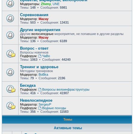
Модераторы:
Zheny
,
UNE
Темы:
148
• Сообщения:
5981
Соревнования
Модератор:
Mazay
Темы:
503
• Сообщения:
13431
Другие мероприятия
Другие
велосипедные
мероприятия, не попавшие в другие разделы
Модератор:
Mazay
Темы:
136
• Сообщения:
6189
Вопрос - ответ
Вопросы новичков
Подфорум:
ЧаВо
Темы:
1063
• Сообщения:
44240
Тренинг и здоровье
Методики тренировок
Модератор:
BoBka
Темы:
79
• Сообщения:
2196
Беседка
Подфорум:
Вопросы велоинфраструктуры
Темы:
416
• Сообщения:
41907
Невелосипедное
Модератор:
SergeyP
Подфорум:
Водные походы
Темы:
356
• Сообщения:
11583
Темы
Активные темы