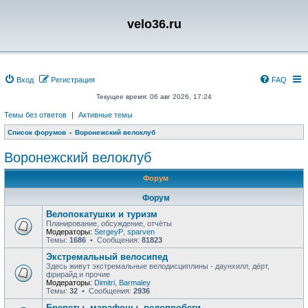
velo36.ru
Вход
Регистрация
FAQ
Текущее время: 06 авг 2026, 17:24
Темы без ответов
|
Активные темы
Список форумов
Воронежский велоклуб
Воронежский велоклуб
Форум
Форум
Велопокатушки и туризм
Планирование, обсуждение, отчёты
Модераторы:
SergeyP
,
sparven
Темы:
1686
• Сообщения:
81823
Экстремальный велосипед
Здесь живут экстремальные велодисциплины - даунхилл, дёрт,
фрирайд и прочие
Модераторы:
Dimitri
,
Barmaley
Темы:
32
• Сообщения:
2936
Бреветы, марафоны, велопробеги