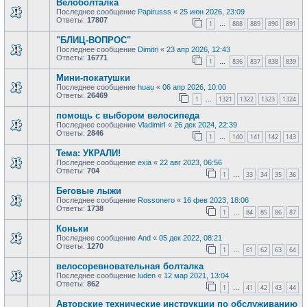
Велоболталка
Последнее сообщение
Papirusss
«
25 июн 2026, 23:09
Ответы:
17807
1
888
889
890
891
…
"БЛИЦ-ВОПРОС"
Последнее сообщение
Dimitri
«
23 апр 2026, 12:43
Ответы:
16771
1
836
837
838
839
…
Мини-покатушки
Последнее сообщение
huau
«
06 апр 2026, 10:00
Ответы:
26469
1
1321
1322
1323
1324
…
помощь с выбором велосипеда
Последнее сообщение
VladimirI
«
26 дек 2024, 22:39
Ответы:
2846
1
140
141
142
143
…
Тема: УКРАЛИ!
Последнее сообщение
exia
«
22 авг 2023, 06:56
Ответы:
704
1
33
34
35
36
…
Беговые лыжи
Последнее сообщение
Rossonero
«
16 фев 2023, 18:06
Ответы:
1738
1
84
85
86
87
…
Коньки
Последнее сообщение
And
«
05 дек 2022, 08:21
Ответы:
1270
1
61
62
63
64
…
велосоревновательная болталка
Последнее сообщение
luden
«
12 мар 2021, 13:04
Ответы:
862
1
41
42
43
44
…
Авторские технические инструкции по обслуживанию