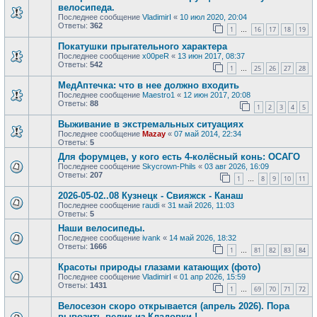
велосипеда.
Последнее сообщение
VladimirI
«
10 июл 2020, 20:04
Ответы:
362
1
16
17
18
19
…
Покатушки прыгательного характера
Последнее сообщение
x00peR
«
13 июн 2017, 08:37
Ответы:
542
1
25
26
27
28
…
МедАптечка: что в нее должно входить
Последнее сообщение
Maestro1
«
12 июн 2017, 20:08
Ответы:
88
1
2
3
4
5
Выживание в экстремальных ситуациях
Последнее сообщение
Mazay
«
07 май 2014, 22:34
Ответы:
5
Для форумцев, у кого есть 4-колёсный конь: ОСАГО
Последнее сообщение
Skycrown-Phils
«
03 авг 2026, 16:09
Ответы:
207
1
8
9
10
11
…
2026-05-02..08 Кузнецк - Свияжск - Канаш
Последнее сообщение
raudi
«
31 май 2026, 11:03
Ответы:
5
Наши велосипеды.
Последнее сообщение
ivank
«
14 май 2026, 18:32
Ответы:
1666
1
81
82
83
84
…
Красоты природы глазами катающих (фото)
Последнее сообщение
VladimirI
«
01 апр 2026, 15:59
Ответы:
1431
1
69
70
71
72
…
Велосезон скоро открывается (апрель 2026). Пора
вывозить велик из Кладовки !