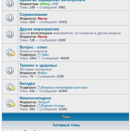
Модераторы:
Zheny
,
UNE
Темы:
148
• Сообщения:
5981
Соревнования
Модератор:
Mazay
Темы:
503
• Сообщения:
13431
Другие мероприятия
Другие
велосипедные
мероприятия, не попавшие в другие разделы
Модератор:
Mazay
Темы:
136
• Сообщения:
6189
Вопрос - ответ
Вопросы новичков
Подфорум:
ЧаВо
Темы:
1063
• Сообщения:
44240
Тренинг и здоровье
Методики тренировок
Модератор:
BoBka
Темы:
79
• Сообщения:
2196
Беседка
Подфорум:
Вопросы велоинфраструктуры
Темы:
416
• Сообщения:
41906
Невелосипедное
Модератор:
SergeyP
Подфорум:
Водные походы
Темы:
356
• Сообщения:
11583
Темы
Активные темы