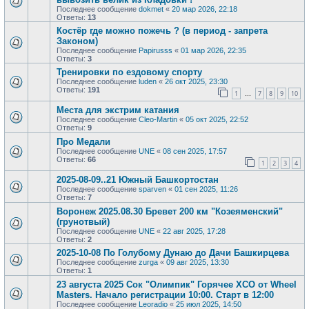
Последнее сообщение
dokmet
«
20 мар 2026, 22:18
Ответы:
13
Костёр где можно пожечь ? (в период - запрета
Законом)
Последнее сообщение
Papirusss
«
01 мар 2026, 22:35
Ответы:
3
Тренировки по ездовому спорту
Последнее сообщение
luden
«
26 окт 2025, 23:30
Ответы:
191
1
7
8
9
10
…
Места для экстрим катания
Последнее сообщение
Cleo-Martin
«
05 окт 2025, 22:52
Ответы:
9
Про Медали
Последнее сообщение
UNE
«
08 сен 2025, 17:57
Ответы:
66
1
2
3
4
2025-08-09..21 Южный Башкортостан
Последнее сообщение
sparven
«
01 сен 2025, 11:26
Ответы:
7
Воронеж 2025.08.30 Бревет 200 км "Козеяменский"
(грунотвый)
Последнее сообщение
UNE
«
22 авг 2025, 17:28
Ответы:
2
2025-10-08 По Голубому Дунаю до Дачи Башкирцева
Последнее сообщение
zurga
«
09 авг 2025, 13:30
Ответы:
1
23 августа 2025 Сок "Олимпик" Горячее XCO от Wheel
Masters. Начало регистрации 10:00. Старт в 12:00
Последнее сообщение
Leoradio
«
25 июл 2025, 14:50