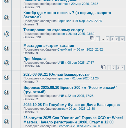
Последнее сообщение
dokmet
«
20 мар 2026, 22:18
Ответы:
13
Костёр где можно пожечь ? (в период - запрета
Законом)
Последнее сообщение
Papirusss
«
01 мар 2026, 22:35
Ответы:
3
Тренировки по ездовому спорту
Последнее сообщение
luden
«
26 окт 2025, 23:30
Ответы:
191
1
7
8
9
10
…
Места для экстрим катания
Последнее сообщение
Cleo-Martin
«
05 окт 2025, 22:52
Ответы:
9
Про Медали
Последнее сообщение
UNE
«
08 сен 2025, 17:57
Ответы:
66
1
2
3
4
2025-08-09..21 Южный Башкортостан
Последнее сообщение
sparven
«
01 сен 2025, 11:26
Ответы:
7
Воронеж 2025.08.30 Бревет 200 км "Козеяменский"
(грунотвый)
Последнее сообщение
UNE
«
22 авг 2025, 17:28
Ответы:
2
2025-10-08 По Голубому Дунаю до Дачи Башкирцева
Последнее сообщение
zurga
«
09 авг 2025, 13:30
Ответы:
1
23 августа 2025 Сок "Олимпик" Горячее XCO от Wheel
Masters. Начало регистрации 10:00. Старт в 12:00
Последнее сообщение
Leoradio
«
25 июл 2025, 14:50