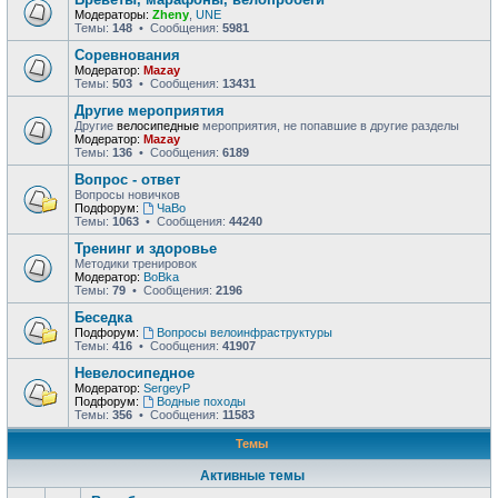
Модераторы:
Zheny
,
UNE
Темы:
148
• Сообщения:
5981
Соревнования
Модератор:
Mazay
Темы:
503
• Сообщения:
13431
Другие мероприятия
Другие
велосипедные
мероприятия, не попавшие в другие разделы
Модератор:
Mazay
Темы:
136
• Сообщения:
6189
Вопрос - ответ
Вопросы новичков
Подфорум:
ЧаВо
Темы:
1063
• Сообщения:
44240
Тренинг и здоровье
Методики тренировок
Модератор:
BoBka
Темы:
79
• Сообщения:
2196
Беседка
Подфорум:
Вопросы велоинфраструктуры
Темы:
416
• Сообщения:
41907
Невелосипедное
Модератор:
SergeyP
Подфорум:
Водные походы
Темы:
356
• Сообщения:
11583
Темы
Активные темы