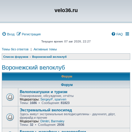
velo36.ru
Вход
Регистрация
FAQ
Текущее время: 07 авг 2026, 22:27
Темы без ответов
|
Активные темы
Список форумов
Воронежский велоклуб
Воронежский велоклуб
Форум
Форум
Велопокатушки и туризм
Планирование, обсуждение, отчёты
Модераторы:
SergeyP
,
sparven
Темы:
1686
• Сообщения:
81823
Экстремальный велосипед
Здесь живут экстремальные велодисциплины - даунхилл, дёрт,
фрирайд и прочие
Модераторы:
Dimitri
,
Barmaley
Темы:
32
• Сообщения:
2936
Бреветы, марафоны, велопробеги