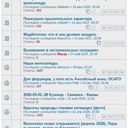
велосипеда.
Последнее сообщение
VladimirI
«
10 июл 2020, 20:04
Ответы:
362
1
16
17
18
19
…
Покатушки прыгательного характера
Последнее сообщение
x00peR
«
13 июн 2017, 08:37
Ответы:
542
1
25
26
27
28
…
МедАптечка: что в нее должно входить
Последнее сообщение
Maestro1
«
12 июн 2017, 20:08
Ответы:
88
1
2
3
4
5
Выживание в экстремальных ситуациях
Последнее сообщение
Mazay
«
07 май 2014, 22:34
Ответы:
5
Наши велосипеды.
Последнее сообщение
dimmu1v
«
Вчера, 23:10
Ответы:
1667
1
81
82
83
84
…
Для форумцев, у кого есть 4-колёсный конь: ОСАГО
Последнее сообщение
Skycrown-Phils
«
03 авг 2026, 16:09
Ответы:
207
1
8
9
10
11
…
2026-05-02..08 Кузнецк - Свияжск - Канаш
Последнее сообщение
raudi
«
31 май 2026, 11:03
Ответы:
5
Красоты природы глазами катающих (фото)
Последнее сообщение
VladimirI
«
01 апр 2026, 15:59
Ответы:
1431
1
69
70
71
72
…
Велосезон скоро открывается (апрель 2026). Пора
вывозить велик из Кладовки !