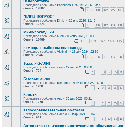
Велоболталка
Последнее сообщение
Papirusss
«
25 июн 2026, 23:09
Ответы:
17807
1
888
889
890
891
…
"БЛИЦ-ВОПРОС"
Последнее сообщение
Dimitri
«
23 апр 2026, 12:43
Ответы:
16771
1
836
837
838
839
…
Мини-покатушки
Последнее сообщение
huau
«
06 апр 2026, 10:00
Ответы:
26469
1
1321
1322
1323
1324
…
помощь с выбором велосипеда
Последнее сообщение
VladimirI
«
26 дек 2024, 22:39
Ответы:
2846
1
140
141
142
143
…
Тема: УКРАЛИ!
Последнее сообщение
exia
«
22 авг 2023, 06:56
Ответы:
704
1
33
34
35
36
…
Беговые лыжи
Последнее сообщение
Rossonero
«
16 фев 2023, 18:06
Ответы:
1738
1
84
85
86
87
…
Коньки
Последнее сообщение
And
«
05 дек 2022, 08:21
Ответы:
1270
1
61
62
63
64
…
велосоревновательная болталка
Последнее сообщение
luden
«
12 мар 2021, 13:04
Ответы:
862
1
41
42
43
44
…
Авторские технические инструкции по обслуживанию