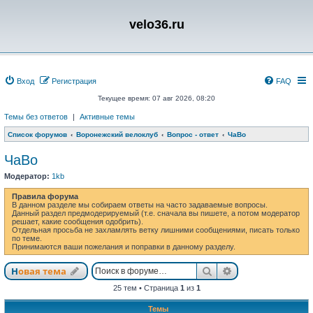
velo36.ru
Вход
Регистрация
FAQ
Текущее время: 07 авг 2026, 08:20
Темы без ответов
|
Активные темы
Список форумов
Воронежский велоклуб
Вопрос - ответ
ЧаВо
ЧаВо
Модератор:
1kb
Правила форума
В данном разделе мы собираем ответы на часто задаваемые вопросы.
Данный раздел предмодерируемый (т.е. сначала вы пишете, а потом модератор
решает, какие сообщения одобрить).
Отдельная просьба не захламлять ветку лишними сообщениями, писать только
по теме.
Принимаются ваши пожелания и поправки в данному разделу.
Поиск
Расширенный п
Новая тема
25 тем • Страница
1
из
1
Темы