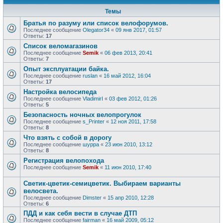
Темы
Братья по разуму или список велофорумов.
Последнее сообщение
Olegator34
«
09 янв 2017, 01:57
Ответы:
17
Список веломагазинов
Последнее сообщение
Semik
«
06 фев 2013, 20:41
Ответы:
7
Опыт эксплуатации байка.
Последнее сообщение
ruslan
«
16 май 2012, 16:04
Ответы:
17
Настройка велосипеда
Последнее сообщение
VladimirI
«
03 фев 2012, 01:26
Ответы:
5
Безопасность ночных велопрогулок
Последнее сообщение
s_Printer
«
12 ноя 2011, 17:58
Ответы:
8
Что взять с собой в дорогу
Последнее сообщение
шурра
«
23 июн 2010, 13:12
Ответы:
8
Регистрация велопохода
Последнее сообщение
Semik
«
11 июн 2010, 17:40
Светик-цветик-семицветик. Выбираем варианты
велосвета.
Последнее сообщение
Dimster
«
15 апр 2010, 12:28
Ответы:
6
ПДД и как себя вести в случае ДТП
Последнее сообщение
fairman
«
16 май 2009, 05:12