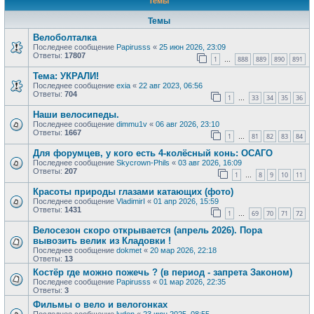
Темы
Темы
Велоболталка
Последнее сообщение
Papirusss
«
25 июн 2026, 23:09
Ответы:
17807
1
888
889
890
891
…
Тема: УКРАЛИ!
Последнее сообщение
exia
«
22 авг 2023, 06:56
Ответы:
704
1
33
34
35
36
…
Наши велосипеды.
Последнее сообщение
dimmu1v
«
06 авг 2026, 23:10
Ответы:
1667
1
81
82
83
84
…
Для форумцев, у кого есть 4-колёсный конь: ОСАГО
Последнее сообщение
Skycrown-Phils
«
03 авг 2026, 16:09
Ответы:
207
1
8
9
10
11
…
Красоты природы глазами катающих (фото)
Последнее сообщение
VladimirI
«
01 апр 2026, 15:59
Ответы:
1431
1
69
70
71
72
…
Велосезон скоро открывается (апрель 2026). Пора
вывозить велик из Кладовки !
Последнее сообщение
dokmet
«
20 мар 2026, 22:18
Ответы:
13
Костёр где можно пожечь ? (в период - запрета Законом)
Последнее сообщение
Papirusss
«
01 мар 2026, 22:35
Ответы:
3
Фильмы о вело и велогонках