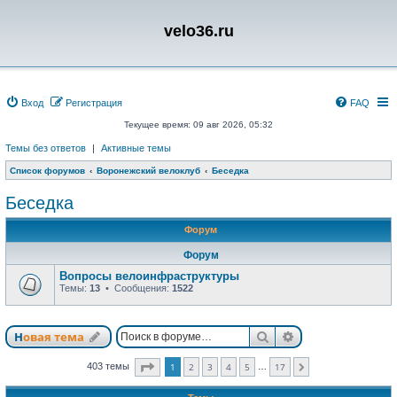
velo36.ru
Вход
Регистрация
FAQ
Текущее время: 09 авг 2026, 05:32
Темы без ответов
|
Активные темы
Список форумов
Воронежский велоклуб
Беседка
Беседка
Форум
Форум
Вопросы велоинфраструктуры
Темы:
13
• Сообщения:
1522
Поиск
Расширенный п
Новая тема
Страница
1
из
17
403 темы
1
2
3
4
5
17
…
След.