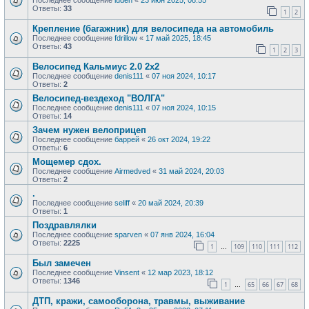
Последнее сообщение
luden
«
23 июн 2025, 08:55
Ответы:
33
1
2
Крепление (багажник) для велосипеда на автомобиль
Последнее сообщение
fdrillow
«
17 май 2025, 18:45
Ответы:
43
1
2
3
Велосипед Кальмиус 2.0 2х2
Последнее сообщение
denis111
«
07 ноя 2024, 10:17
Ответы:
2
Велосипед-вездеход "ВОЛГА"
Последнее сообщение
denis111
«
07 ноя 2024, 10:15
Ответы:
14
Зачем нужен велоприцеп
Последнее сообщение
баррей
«
26 окт 2024, 19:22
Ответы:
6
Мощемер сдох.
Последнее сообщение
Airmedved
«
31 май 2024, 20:03
Ответы:
2
.
Последнее сообщение
seliff
«
20 май 2024, 20:39
Ответы:
1
Поздравлялки
Последнее сообщение
sparven
«
07 янв 2024, 16:04
Ответы:
2225
1
109
110
111
112
…
Был замечен
Последнее сообщение
Vinsent
«
12 мар 2023, 18:12
Ответы:
1346
1
65
66
67
68
…
ДТП, кражи, самооборона, травмы, выживание