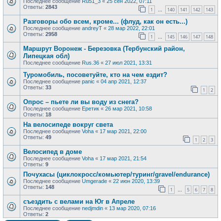
Последнее сообщение
Ru51_3
«
25 сен 2022, 07:11
Ответы:
2843
1
140
141
142
143
…
Разговоры обо всем, кроме... (флуд, как он есть...)
Последнее сообщение
andreyT
«
28 мар 2022, 22:01
Ответы:
2958
1
145
146
147
148
…
Маршрут Воронеж - Березовка (Тербунский район,
Липецкая обл)
Последнее сообщение
Rus.36
«
27 июл 2021, 13:31
Туромобиль, посоветуйте, кто на чем ездит?
Последнее сообщение
panic
«
04 апр 2021, 12:37
Ответы:
33
1
2
Опрос – пьете ли вы воду из снега?
Последнее сообщение
Еретик
«
26 мар 2021, 10:58
Ответы:
18
На велосипеде вокруг света
Последнее сообщение
Voha
«
17 мар 2021, 22:00
Ответы:
49
1
2
3
Велосипед в доме
Последнее сообщение
Voha
«
17 мар 2021, 21:54
Ответы:
9
Почухасы (циклокросс/комьютер/туринг/gravel/endurance)
Последнее сообщение
Umgerade
«
22 июн 2020, 13:39
Ответы:
148
1
5
6
7
8
…
съездить с велами на Юг в Апреле
Последнее сообщение
nedjmdin
«
13 мар 2020, 07:16
Ответы:
2