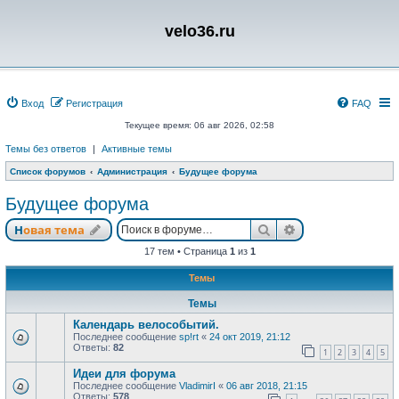
velo36.ru
Вход
Регистрация
FAQ
Текущее время: 06 авг 2026, 02:58
Темы без ответов
|
Активные темы
Список форумов
Администрация
Будущее форума
Будущее форума
Поиск
Расширенный п
Новая тема
17 тем • Страница
1
из
1
Темы
Темы
Календарь велособытий.
Последнее сообщение
sp!rt
«
24 окт 2019, 21:12
Ответы:
82
1
2
3
4
5
Идеи для форума
Последнее сообщение
VladimirI
«
06 авг 2018, 21:15
Ответы:
578