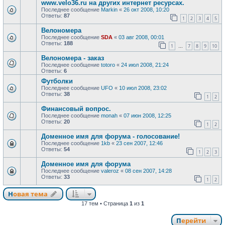
www.velo36.ru на других интернет ресурсах.
Последнее сообщение
Markin
«
26 окт 2008, 10:20
Ответы:
87
1
2
3
4
5
Велономера
Последнее сообщение
SDA
«
03 авг 2008, 00:01
Ответы:
188
1
7
8
9
10
…
Велономера - заказ
Последнее сообщение
totoro
«
24 июл 2008, 21:24
Ответы:
6
Футболки
Последнее сообщение
UFO
«
10 июл 2008, 23:02
Ответы:
38
1
2
Финансовый вопрос.
Последнее сообщение
monah
«
07 июн 2008, 12:25
Ответы:
20
1
2
Доменное имя для форума - голосование!
Последнее сообщение
1kb
«
23 сен 2007, 12:46
Ответы:
54
1
2
3
Доменное имя для форума
Последнее сообщение
valeroz
«
08 сен 2007, 14:28
Ответы:
33
1
2
Новая тема
17 тем • Страница
1
из
1
Перейти