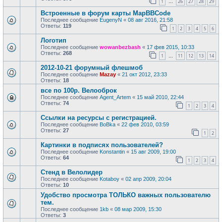
1
26
27
28
29
…
Встроенные в форум карты MapBBCode
Последнее сообщение
EugenyN
«
08 авг 2016, 21:58
Ответы:
119
1
2
3
4
5
6
Логотип
Последнее сообщение
wowanbezbash
«
17 фев 2015, 10:33
Ответы:
268
1
11
12
13
14
…
2012-10-21 форумный флешмоб
Последнее сообщение
Mazay
«
21 окт 2012, 23:33
Ответы:
18
все по 100р. Велооброк
Последнее сообщение
Agent_Artem
«
15 май 2010, 22:44
Ответы:
74
1
2
3
4
Ссылки на ресурсы с регистрацией.
Последнее сообщение
BoBka
«
22 фев 2010, 03:59
Ответы:
27
1
2
Картинки в подписях пользователей?
Последнее сообщение
Konstantin
«
15 авг 2009, 19:00
Ответы:
64
1
2
3
4
Стенд в Велолидер
Последнее сообщение
Kotaboy
«
02 апр 2009, 20:04
Ответы:
10
Удобство просмотра ТОЛЬКО важных пользователю
тем.
Последнее сообщение
1kb
«
08 мар 2009, 15:30
Ответы:
3