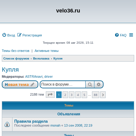
velo36.ru
Вход
Регистрация
FAQ
Текущее время: 08 авг 2026, 15:11
Темы без ответов
|
Активные темы
Список форумов
Велолавка
Купля
Купля
Модераторы:
ASTRAnavt
,
driver
Поиск
Расширенный п
Новая тема
Страница
1
из
88
2188 тем
1
2
3
4
5
88
…
След.
Темы
Объявления
Правила раздела
Последнее сообщение
monah
«
13 сен 2008, 22:19
Темы