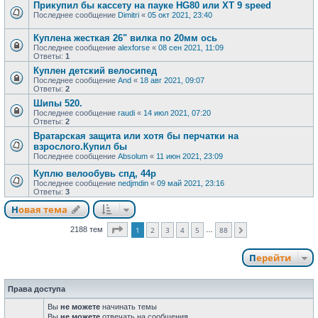
Прикупил бы кассету на пауке HG80 или XT 9 speed
Последнее сообщение
Dimitri
«
05 окт 2021, 23:40
Куплена жесткая 26" вилка по 20мм ось
Последнее сообщение
alexforse
«
08 сен 2021, 11:09
Ответы:
1
Куплен детский велосипед
Последнее сообщение
And
«
18 авг 2021, 09:07
Ответы:
2
Шипы 520.
Последнее сообщение
raudi
«
14 июл 2021, 07:20
Ответы:
2
Вратарская защита или хотя бы перчатки на
взрослого.Купил бы
Последнее сообщение
Absolum
«
11 июн 2021, 23:09
Куплю велообувь спд, 44р
Последнее сообщение
nedjmdin
«
09 май 2021, 23:16
Ответы:
3
Новая тема
Страница
1
из
88
2188 тем
1
2
3
4
5
88
…
След.
Перейти
Права доступа
Вы
не можете
начинать темы
Вы
не можете
отвечать на сообщения