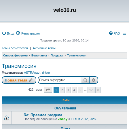
velo36.ru
Вход
Регистрация
FAQ
Текущее время: 10 авг 2026, 06:14
Темы без ответов
|
Активные темы
Список форумов
Велолавка
Продажа
Трансмиссия
Трансмиссия
Модераторы:
ASTRAnavt
,
driver
Поиск
Расширенный п
Новая тема
Страница
1
из
17
422 темы
1
2
3
4
5
17
…
След.
Темы
Объявления
Re: Правила раздела
Последнее сообщение
Zheny
«
11 янв 2012, 20:50
Темы