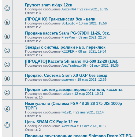
Групсет sram nx\gx 12ск
Последнее сообщение
Alexein64
«
22 сен 2021, 16:35
Ответы:
3
(ПРОДАНО) Трансмиссия 9ск - цепи
Последнее сообщение
SciLog1c
«
10 авг 2021, 15:56
Ответы:
2
Продана кассета Sram PG-970DH 11-26, 9ск.
Последнее сообщение
FreeMan
«
09 авг 2021, 22:07
Ответы:
2
Звезды с систем, ролики на з. переклюк
Последнее сообщение
KEEPER
«
08 авг 2021, 19:54
Ответы:
17
[ПРОДАТО] Кассета Shimano HG-500 12-28 (10s).
Последнее сообщение
AlexTradeaux36
«
01 июн 2021, 18:36
Продато. Система Sram X9 GXP без звёзд
Последнее сообщение
sparven
«
19 мар 2021, 12:39
Продам систему,звезды,переключатели, кассеты.
Последнее сообщение
ruslan
«
12 мар 2021, 10:21
Ответы:
10
Неактуально (Система FSA 48-38-28 175 JIS 1000р
ТОРГ)
Последнее сообщение
tw1911
«
22 янв 2021, 11:14
Ответы:
8
Цепь SRAM GX Eagle 12 ск
Последнее сообщение
Alexein64
«
17 окт 2020, 01:55
Ответы:
2
Проданы двусторонние педали Shimano Deore XT PD-