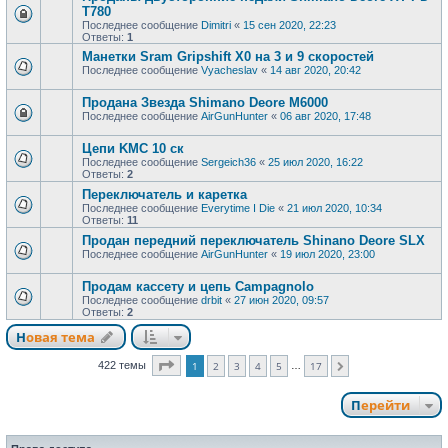
T780
Последнее сообщение
Dimitri
«
15 сен 2020, 22:23
Ответы:
1
Манетки Sram Gripshift X0 на 3 и 9 скоростей
Последнее сообщение
Vyacheslav
«
14 авг 2020, 20:42
Продана Звезда Shimano Deore M6000
Последнее сообщение
AirGunHunter
«
06 авг 2020, 17:48
Цепи KMC 10 ск
Последнее сообщение
Sergeich36
«
25 июл 2020, 16:22
Ответы:
2
Переключатель и каретка
Последнее сообщение
Everytime I Die
«
21 июл 2020, 10:34
Ответы:
11
Продан передний переключатель Shinano Deore SLX
Последнее сообщение
AirGunHunter
«
19 июл 2020, 23:00
Продам кассету и цепь Campagnolo
Последнее сообщение
drbit
«
27 июн 2020, 09:57
Ответы:
2
Новая тема
Страница
1
из
17
422 темы
1
2
3
4
5
17
…
След.
Перейти