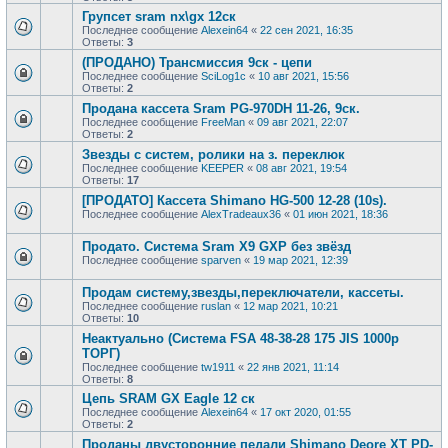
Групсет sram nx\gx 12ск
Последнее сообщение
Alexein64
«
22 сен 2021, 16:35
Ответы:
3
(ПРОДАНО) Трансмиссия 9ск - цепи
Последнее сообщение
SciLog1c
«
10 авг 2021, 15:56
Ответы:
2
Продана кассета Sram PG-970DH 11-26, 9ск.
Последнее сообщение
FreeMan
«
09 авг 2021, 22:07
Ответы:
2
Звезды с систем, ролики на з. переклюк
Последнее сообщение
KEEPER
«
08 авг 2021, 19:54
Ответы:
17
[ПРОДАТО] Кассета Shimano HG-500 12-28 (10s).
Последнее сообщение
AlexTradeaux36
«
01 июн 2021, 18:36
Продато. Система Sram X9 GXP без звёзд
Последнее сообщение
sparven
«
19 мар 2021, 12:39
Продам систему,звезды,переключатели, кассеты.
Последнее сообщение
ruslan
«
12 мар 2021, 10:21
Ответы:
10
Неактуально (Система FSA 48-38-28 175 JIS 1000р
ТОРГ)
Последнее сообщение
tw1911
«
22 янв 2021, 11:14
Ответы:
8
Цепь SRAM GX Eagle 12 ск
Последнее сообщение
Alexein64
«
17 окт 2020, 01:55
Ответы:
2
Проданы двусторонние педали Shimano Deore XT PD-