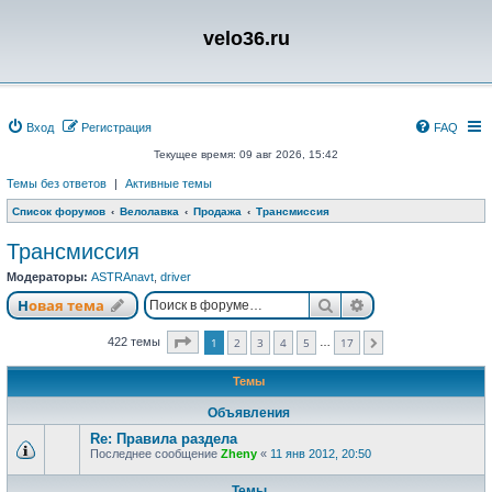
velo36.ru
Вход
Регистрация
FAQ
Текущее время: 09 авг 2026, 15:42
Темы без ответов
|
Активные темы
Список форумов
Велолавка
Продажа
Трансмиссия
Трансмиссия
Модераторы:
ASTRAnavt
,
driver
Поиск
Расширенный п
Новая тема
Страница
1
из
17
422 темы
1
2
3
4
5
17
…
След.
Темы
Объявления
Re: Правила раздела
Последнее сообщение
Zheny
«
11 янв 2012, 20:50
Темы