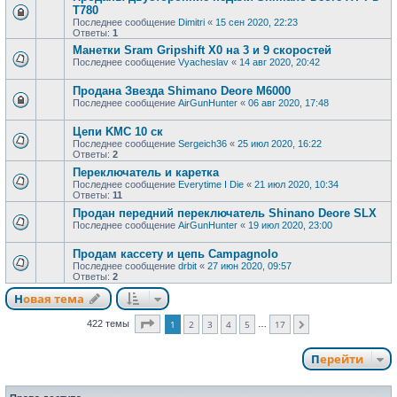
T780
Последнее сообщение
Dimitri
«
15 сен 2020, 22:23
Ответы:
1
Манетки Sram Gripshift X0 на 3 и 9 скоростей
Последнее сообщение
Vyacheslav
«
14 авг 2020, 20:42
Продана Звезда Shimano Deore M6000
Последнее сообщение
AirGunHunter
«
06 авг 2020, 17:48
Цепи KMC 10 ск
Последнее сообщение
Sergeich36
«
25 июл 2020, 16:22
Ответы:
2
Переключатель и каретка
Последнее сообщение
Everytime I Die
«
21 июл 2020, 10:34
Ответы:
11
Продан передний переключатель Shinano Deore SLX
Последнее сообщение
AirGunHunter
«
19 июл 2020, 23:00
Продам кассету и цепь Campagnolo
Последнее сообщение
drbit
«
27 июн 2020, 09:57
Ответы:
2
Новая тема
Страница
1
из
17
422 темы
1
2
3
4
5
17
…
След.
Перейти