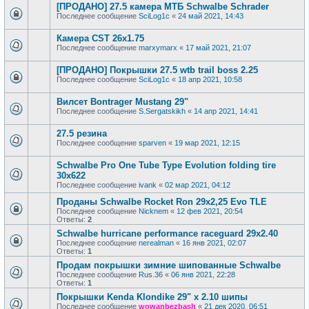
[ПРОДАНО] 27.5 камера МТБ Schwalbe Schrader
Последнее сообщение
SciLog1c
«
24 май 2021, 14:43
Камера CST 26x1.75
Последнее сообщение
marxymarx
«
17 май 2021, 21:07
[ПРОДАНО] Покрышки 27.5 wtb trail boss 2.25
Последнее сообщение
SciLog1c
«
18 апр 2021, 10:58
Вилсет Bontrager Mustang 29"
Последнее сообщение
S.Sergatskikh
«
14 апр 2021, 14:41
27.5 резина
Последнее сообщение
sparven
«
19 мар 2021, 12:15
Schwalbe Pro One Tube Type Evolution folding tire
30x622
Последнее сообщение
ivank
«
02 мар 2021, 04:12
Проданы Schwalbe Rocket Ron 29x2,25 Evo TLE
Последнее сообщение
Nicknem
«
12 фев 2021, 20:54
Ответы:
2
Schwalbe hurricane performance raceguard 29x2.40
Последнее сообщение
nerealman
«
16 янв 2021, 02:07
Ответы:
1
Продам покрышки зимние шипованные Schwalbe
Последнее сообщение
Rus.36
«
06 янв 2021, 22:28
Ответы:
1
Покрышки Kenda Klondike 29" x 2.10 шипы
Последнее сообщение
wowanbezbash
«
21 дек 2020, 06:51