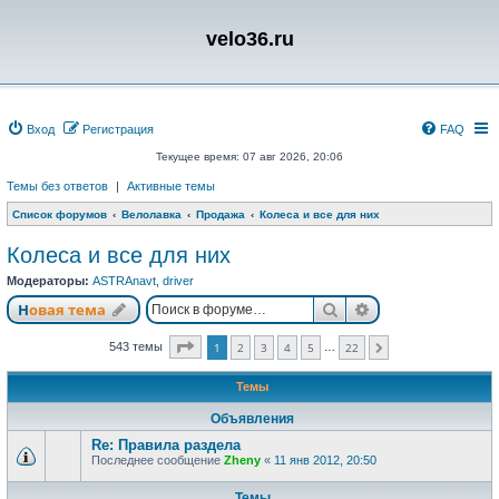
velo36.ru
Вход
Регистрация
FAQ
Текущее время: 07 авг 2026, 20:06
Темы без ответов
|
Активные темы
Список форумов
Велолавка
Продажа
Колеса и все для них
Колеса и все для них
Модераторы:
ASTRAnavt
,
driver
Поиск
Расширенный п
Новая тема
Страница
1
из
22
543 темы
1
2
3
4
5
22
…
След.
Темы
Объявления
Re: Правила раздела
Последнее сообщение
Zheny
«
11 янв 2012, 20:50
Темы