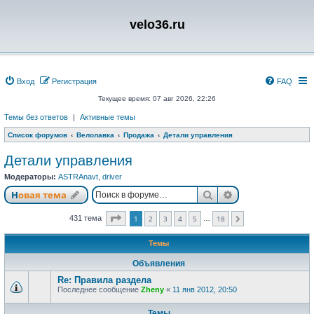
velo36.ru
Вход
Регистрация
FAQ
Текущее время: 07 авг 2026, 22:26
Темы без ответов
|
Активные темы
Список форумов
Велолавка
Продажа
Детали управления
Детали управления
Модераторы:
ASTRAnavt
,
driver
Поиск
Расширенный п
Новая тема
Страница
1
из
18
431 тема
1
2
3
4
5
18
…
След.
Темы
Объявления
Re: Правила раздела
Последнее сообщение
Zheny
«
11 янв 2012, 20:50
Темы