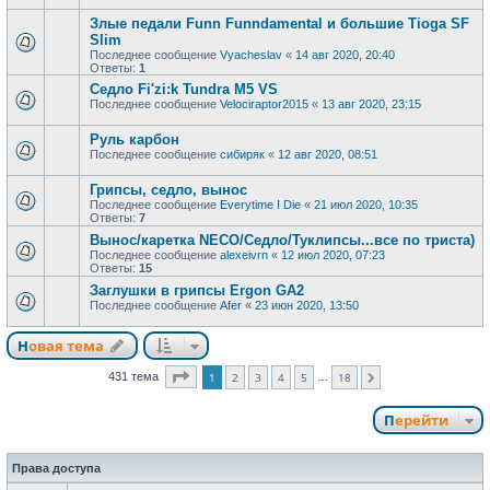
Злые педали Funn Funndamental и большие Tioga SF
Slim
Последнее сообщение
Vyacheslav
«
14 авг 2020, 20:40
Ответы:
1
Седло Fi'zi:k Tundra M5 VS
Последнее сообщение
Velociraptor2015
«
13 авг 2020, 23:15
Руль карбон
Последнее сообщение
сибиряк
«
12 авг 2020, 08:51
Грипсы, седло, вынос
Последнее сообщение
Everytime I Die
«
21 июл 2020, 10:35
Ответы:
7
Вынос/каретка NECO/Седло/Туклипсы...все по триста)
Последнее сообщение
alexeivrn
«
12 июл 2020, 07:23
Ответы:
15
Заглушки в грипсы Ergon GA2
Последнее сообщение
Afer
«
23 июн 2020, 13:50
Новая тема
Страница
1
из
18
431 тема
1
2
3
4
5
18
…
След.
Перейти
Права доступа