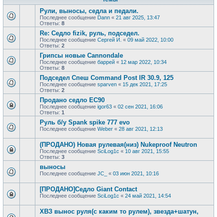
Рули, выносы, седла и педали.
Последнее сообщение
Dann
«
21 авг 2025, 13:47
Ответы:
8
Re: Седло fizik, руль, подседел.
Последнее сообщение
Сергей И.
«
09 май 2022, 10:00
Ответы:
2
Грипсы новые Cannondale
Последнее сообщение
баррей
«
12 мар 2022, 10:34
Ответы:
8
Подседел Спеш Command Post IR 30.9, 125
Последнее сообщение
sparven
«
15 дек 2021, 17:25
Ответы:
2
Продано седло ЕС90
Последнее сообщение
igor63
«
02 сен 2021, 16:06
Ответы:
1
Руль б/у Spank spike 777 evo
Последнее сообщение
Weber
«
28 авг 2021, 12:13
(ПРОДАНО) Новая рулевая(низ) Nukeproof Neutron
Последнее сообщение
SciLog1c
«
10 авг 2021, 15:55
Ответы:
3
выносы
Последнее сообщение
JC_
«
03 июн 2021, 10:16
[ПРОДАНО]Cедло Giant Contact
Последнее сообщение
SciLog1c
«
24 май 2021, 14:54
ХВЗ вынос руля(с каким то рулем), звезда+шатун,