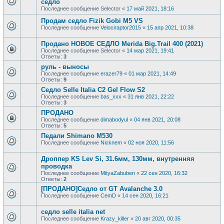
седло
Последнее сообщение
Selector
«
17 май 2021, 18:16
Продам седло Fizik Gobi M5 VS
Последнее сообщение
Velociraptor2015
«
15 апр 2021, 10:38
Продано НОВОЕ СЕДЛО Merida Big.Trail 400 (2021)
Последнее сообщение
Selector
«
14 мар 2021, 19:41
Ответы:
3
руль - выносы
Последнее сообщение
erazer79
«
01 мар 2021, 14:49
Ответы:
9
Седло Selle Italia C2 Gel Flow S2
Последнее сообщение
bas_xxx
«
31 янв 2021, 22:22
Ответы:
3
ПРОДАНО
Последнее сообщение
dimabodyul
«
04 янв 2021, 20:08
Ответы:
5
Педали Shimano M530
Последнее сообщение
Nicknem
«
02 ноя 2020, 11:56
Дроппер KS Lev Si, 31.6мм, 130мм, внутренняя
проводка
Последнее сообщение
MityaZabuben
«
22 сен 2020, 16:32
Ответы:
2
[ПРОДАНО]Седло от GT Avalanche 3.0
Последнее сообщение
CemD
«
14 сен 2020, 16:21
седло selle italia net
Последнее сообщение
Krazy_killer
«
20 авг 2020, 00:35