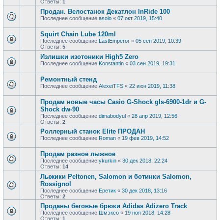
Ответы:
1
Продан. Велостанок Декатлон InRide 100
Последнее сообщение
asolo
«
07 окт 2019, 15:40
Squirt Chain Lube 120ml
Последнее сообщение
LastEmperor
«
05 сен 2019, 10:39
Ответы:
5
Излишки изотоники High5 Zero
Последнее сообщение
Konstantin
«
03 сен 2019, 19:31
Ремонтный стенд
Последнее сообщение
AlexeiTFS
«
22 июн 2019, 11:38
Продам новые часы Casio G-Shock gls-6900-1dr и G-
Shock dw-90
Последнее сообщение
dimabodyul
«
28 апр 2019, 12:56
Ответы:
2
Роллерный станок Elite ПРОДАН
Последнее сообщение
Roman
«
19 фев 2019, 14:52
Продам разное лыжное
Последнее сообщение
ykurkin
«
30 дек 2018, 22:24
Ответы:
14
Лыжики Peltonen, Salomon и ботинки Salomon,
Rossignol
Последнее сообщение
Еретик
«
30 дек 2018, 13:16
Ответы:
2
Проданы беговые брюки Adidas Adizero Track
Последнее сообщение
Шмэксо
«
19 ноя 2018, 14:28
Ответы:
1