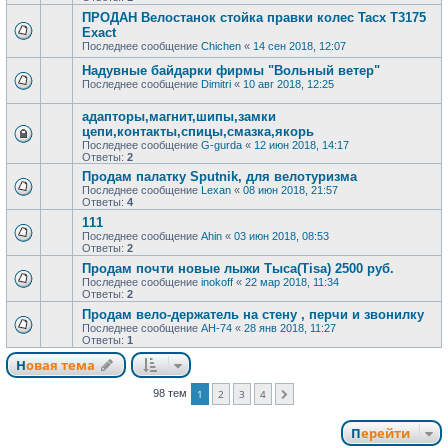
ПРОДАН Велостанок стойка правки колес Tacx T3175
Exact
Последнее сообщение
Chichen
«
14 сен 2018, 12:07
Надувные байдарки фирмы "Вольный ветер"
Последнее сообщение
Dimitri
«
10 авг 2018, 12:25
адапторы,магнит,шипы,замки
цепи,контакты,спицы,смазка,якорь
Последнее сообщение
G-gurda
«
12 июн 2018, 14:17
Ответы:
2
Продам палатку Sputnik, для велотуризма
Последнее сообщение
Lexan
«
08 июн 2018, 21:57
Ответы:
4
111
Последнее сообщение
Ahin
«
03 июн 2018, 08:53
Ответы:
2
Продам почти новые лыжи Тыса(Tisa) 2500 руб.
Последнее сообщение
inokoff
«
22 мар 2018, 11:34
Ответы:
2
Продам вело-держатель на стену , перчи и звонилку
Последнее сообщение
АН-74
«
28 янв 2018, 11:27
Ответы:
1
Новая тема
98 тем
1
2
3
4
След.
Перейти