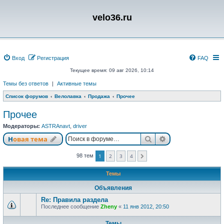
velo36.ru
Вход
Регистрация
FAQ
Текущее время: 09 авг 2026, 10:14
Темы без ответов
|
Активные темы
Список форумов
Велолавка
Продажа
Прочее
Прочее
Модераторы:
ASTRAnavt
,
driver
Поиск
Расширенный п
Новая тема
98 тем
1
2
3
4
След.
Темы
Объявления
Re: Правила раздела
Последнее сообщение
Zheny
«
11 янв 2012, 20:50
Темы