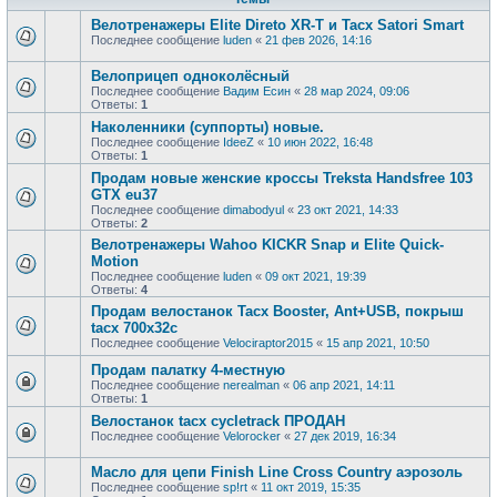
Велотренажеры Elite Direto XR-T и Tacx Satori Smart
Последнее сообщение
luden
«
21 фев 2026, 14:16
Велоприцеп одноколёсный
Последнее сообщение
Вадим Есин
«
28 мар 2024, 09:06
Ответы:
1
Наколенники (суппорты) новые.
Последнее сообщение
IdeeZ
«
10 июн 2022, 16:48
Ответы:
1
Продам новые женские кроссы Treksta Handsfree 103
GTX eu37
Последнее сообщение
dimabodyul
«
23 окт 2021, 14:33
Ответы:
2
Велотренажеры Wahoo KICKR Snap и Elite Quick-
Motion
Последнее сообщение
luden
«
09 окт 2021, 19:39
Ответы:
4
Продам велостанок Tacx Booster, Ant+USB, покрыш
tacx 700x32c
Последнее сообщение
Velociraptor2015
«
15 апр 2021, 10:50
Продам палатку 4-местную
Последнее сообщение
nerealman
«
06 апр 2021, 14:11
Ответы:
1
Велостанок tacx cycletrack ПРОДАН
Последнее сообщение
Velorocker
«
27 дек 2019, 16:34
Масло для цепи Finish Line Cross Country аэрозоль
Последнее сообщение
sp!rt
«
11 окт 2019, 15:35