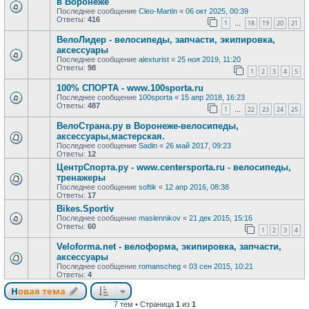
в Воронеже
Последнее сообщение
Cleo-Martin
«
06 окт 2025, 00:39
Ответы:
416
1
18
19
20
21
…
ВелоЛидер - велосипеды, запчасти, экипировка,
аксессуары
Последнее сообщение
alexturist
«
25 ноя 2019, 11:20
Ответы:
98
1
2
3
4
5
100% СПОРТА - www.100sporta.ru
Последнее сообщение
100sporta
«
15 апр 2018, 16:23
Ответы:
487
1
22
23
24
25
…
ВелоСтрана.ру в Воронеже-велосипеды,
аксессуары,мастерская.
Последнее сообщение
Sadin
«
26 май 2017, 09:23
Ответы:
12
ЦентрСпорта.ру - www.centersporta.ru - велосипеды,
тренажеры
Последнее сообщение
softik
«
12 апр 2016, 08:38
Ответы:
17
Bikes.Sportiv
Последнее сообщение
maslennikov
«
21 дек 2015, 15:16
Ответы:
60
1
2
3
4
Veloforma.net - велоформа, экипировка, запчасти,
аксессуары
Последнее сообщение
romanscheg
«
03 сен 2015, 10:21
Ответы:
4
Новая тема
7 тем • Страница
1
из
1