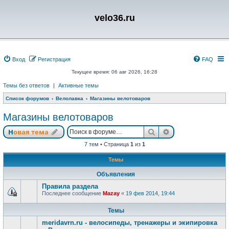
velo36.ru
Вход
Регистрация
FAQ
Текущее время: 06 авг 2026, 16:28
Темы без ответов
|
Активные темы
Список форумов
Велолавка
Магазины велотоваров
Магазины велотоваров
Поиск
Расширенный п
Новая тема
7 тем • Страница
1
из
1
Темы
Объявления
Правила раздела
Последнее сообщение
Mazay
«
19 фев 2014, 19:44
Темы
meridavrn.ru - велосипеды, тренажеры и экипировка